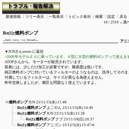
新規投稿
┃
ツリー表示
┃
一覧表示
┃
トピック表示
┃
検索
┃
設定
┃
戻る
16 / 2519
←次
Re(1):燃料ポンプ
←back
↑menu
↑top
forward→
アニ
▼JUNさんwrote:に返信
>2000年モデルＥＵに乗っています。Ａ型にＢ型の燃料ポンプって使えま
ATOPさんから、モーターが販売されています。
装着には、少しだけ加工が必要ですが、難易度は低いです。
純正燃料ポンプに付いているフィルターのようなものは、洗浄してそのま
付属しているフィルターは、サイズが異なる為使えません。
昨年交換しましたが、燃圧も問題なく使えていますよ。
燃料ポンプ
JUN
23/11/15(水) 11:48
Re(1):燃料ポンプ
よこやん
23/11/15(水) 14:49
Re(1):燃料ポンプ
JUN
23/11/15(水) 15:28
Re(2):燃料ポンプ
クブ
23/11/19(日) 20:37
Re(1):燃料ポンプ
アニゴン
23/12/5(火) 15:47
≪