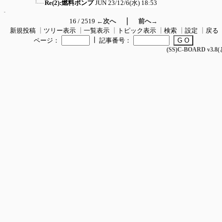
Re(2):燃料ポンプ
JUN
23/12/6(水) 18:53
｜
16 / 2519
←次へ
前へ→
新規投稿
┃
ツリー表示
┃
一覧表示
┃
トピック表示
┃
検索
┃
設定
┃
戻る
┃
ページ：
記事番号：
(SS)C-BOARD v3.8(