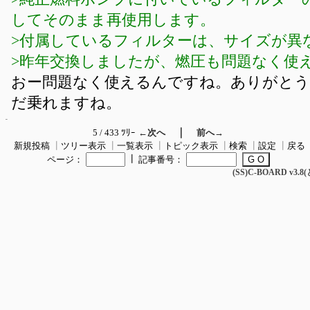
してそのまま再使用します。
>付属しているフィルターは、サイズが異
>昨年交換しましたが、燃圧も問題なく使
おー問題なく使えるんですね。ありがと
だ乗れますね。
｜
5 / 433 ﾂﾘｰ
←次へ
前へ→
新規投稿
┃
ツリー表示
┃
一覧表示
┃
トピック表示
┃
検索
┃
設定
┃
戻る
┃
ページ：
記事番号：
(SS)C-BOARD v3.8(