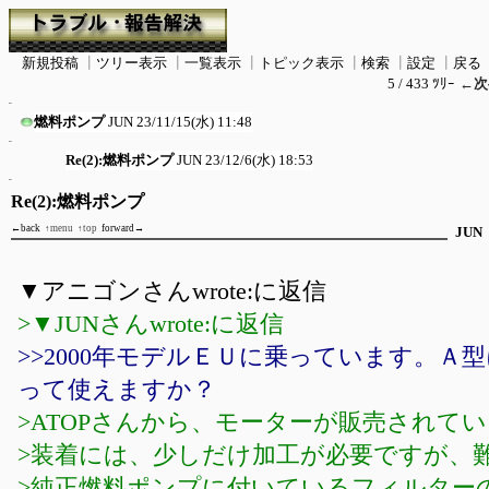
新規投稿
┃
ツリー表示
┃
一覧表示
┃
トピック表示
┃
検索
┃
設定
┃
戻る
5 / 433 ﾂﾘｰ
←次
燃料ポンプ
JUN
23/11/15(水) 11:48
Re(2):燃料ポンプ
JUN
23/12/6(水) 18:53
Re(2):燃料ポンプ
←back
↑menu
↑top
forward→
JUN
▼アニゴンさんwrote:に返信
>▼JUNさんwrote:に返信
>>2000年モデルＥＵに乗っています。Ａ
って使えますか？
>ATOPさんから、モーターが販売されて
>装着には、少しだけ加工が必要ですが、
>純正燃料ポンプに付いているフィルター