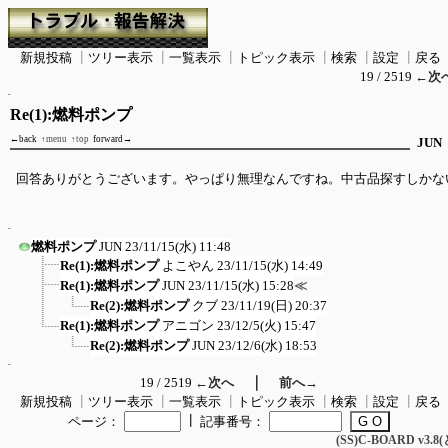
新規投稿
┃
ツリー表示
┃
一覧表示
┃
トピック表示
┃
検索
┃
設定
┃
戻る
19 / 2519
←次
Re(1):燃料ポンプ
←back
↑menu
↑top
forward→
JUN
回答ありがとうございます。やっぱり無理なんですね。中古品探すしかな
燃料ポンプ
JUN
23/11/15(水) 11:48
Re(1):燃料ポンプ
よこやん
23/11/15(水) 14:49
Re(1):燃料ポンプ
JUN
23/11/15(水) 15:28
≪
Re(2):燃料ポンプ
クブ
23/11/19(日) 20:37
Re(1):燃料ポンプ
アニゴン
23/12/5(火) 15:47
Re(2):燃料ポンプ
JUN
23/12/6(水) 18:53
｜
19 / 2519
←次へ
前へ→
新規投稿
┃
ツリー表示
┃
一覧表示
┃
トピック表示
┃
検索
┃
設定
┃
戻る
┃
ページ：
記事番号：
(SS)C-BOARD v3.8(