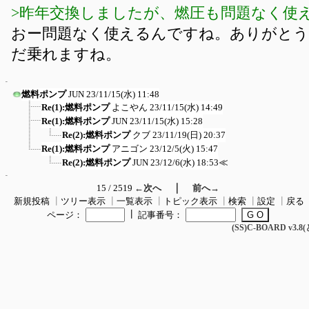
>昨年交換しましたが、燃圧も問題なく使
おー問題なく使えるんですね。ありがと
だ乗れますね。
燃料ポンプ
JUN
23/11/15(水) 11:48
Re(1):燃料ポンプ
よこやん
23/11/15(水) 14:49
Re(1):燃料ポンプ
JUN
23/11/15(水) 15:28
Re(2):燃料ポンプ
クブ
23/11/19(日) 20:37
Re(1):燃料ポンプ
アニゴン
23/12/5(火) 15:47
Re(2):燃料ポンプ
JUN
23/12/6(水) 18:53
≪
｜
15 / 2519
←次へ
前へ→
新規投稿
┃
ツリー表示
┃
一覧表示
┃
トピック表示
┃
検索
┃
設定
┃
戻る
┃
ページ：
記事番号：
(SS)C-BOARD v3.8(