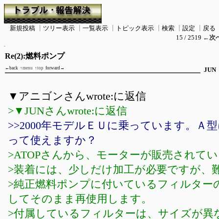
新規投稿
┃
ツリー表示
┃
一覧表示
┃
トピック表示
┃
検索
┃
設定
┃
戻る
15 / 2519
←次
Re(2):燃料ポンプ
←back
↑menu
↑top
forward→
JUN
▼アニゴンさんwrote:に返信
>▼JUNさんwrote:に返信
>>2000年モデルＥＵに乗っています。Ａ
って使えますか？
>ATOPさんから、モーターが販売されて
>装着には、少しだけ加工が必要ですが、
>純正燃料ポンプに付いているフィルター
してそのまま再使用します。
>付属しているフィルターは、サイズが異