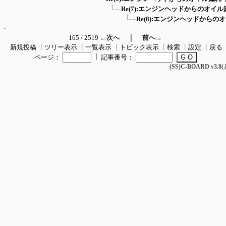
Re(7):エンジンヘッドからのオイル
Re(8):エンジンヘッドからの
｜
165 / 2519
←次へ
前へ→
新規投稿
┃
ツリー表示
┃
一覧表示
┃
トピック表示
┃
検索
┃
設定
┃
戻る
┃
ページ：
記事番号：
(SS)C-BOARD v3.8(