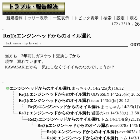
新規投稿
┃
ツリー表示
┃
一覧表示
┃
トピック表示
┃
検索
┃
設定
┃
戻る
172 / 2519
←次
Re(1):エンジンヘッドからのオイル漏れ
←back
↑menu
↑top
forward→
ODY
当方も 2年前にガスケット交換してから
現在 漏れています。
KAWASAKIだから 気にしなくてイイものなのでしょうか？
エンジンヘッドからのオイル漏れ
まっちゃん
14/2/25(火) 16:32
Re(1):エンジンヘッドからのオイル漏れ
ODYSSEY
14/2/25(火) 20:5
Re(1):エンジンヘッドからのオイル漏れ
tetsu
14/3/2(日) 20:12
Re(2):エンジンヘッドからのオイル漏れ
まっちゃん
14/3/3(月)
Re(1):エンジンヘッドからのオイル漏れ
岩国のkaz
14/3/5(水) 12:58
Re(2):エンジンヘッドからのオイル漏れ
トム
14/3/14(金) 21:1
Re(3):エンジンヘッドからのオイル漏れ
over0078♪
14/3/
Re(4):エンジンヘッドからのオイル漏れ
over0078♪
Re(4):エンジンヘッドからのオイル漏れ
トム
14/3/