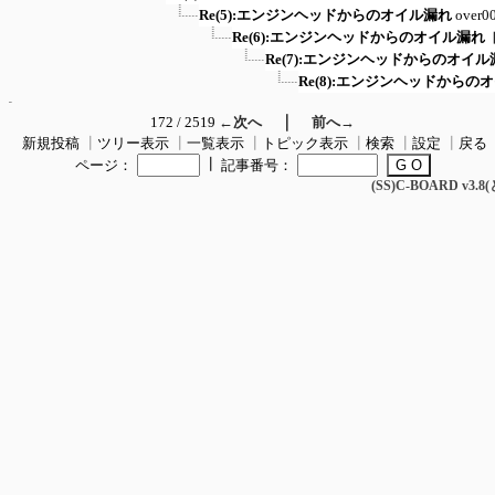
Re(5):エンジンヘッドからのオイル漏れ
over0
Re(6):エンジンヘッドからのオイル漏れ
Re(7):エンジンヘッドからのオイル
Re(8):エンジンヘッドからの
｜
172 / 2519
←次へ
前へ→
新規投稿
┃
ツリー表示
┃
一覧表示
┃
トピック表示
┃
検索
┃
設定
┃
戻る
┃
ページ：
記事番号：
(SS)C-BOARD v3.8(