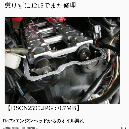
懲りずに1215でまた修理
【DSCN2595.JPG : 0.7MB】
Re(7):エンジンヘッドからのオイル漏れ
←back
↑menu
↑top
forward→
トム