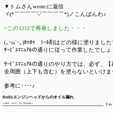
▼トムさんwrote:に返信
ヾ(*￣￣￣￣▽￣￣￣￣*)ノこんばんわ♪
>この1215で再発しました・・・
(｡･ω´･｡)ﾎｩﾎｩ ｼｰﾙ剤はどの様に塗りま
ｻｰﾋﾞｽﾏﾆｭｱﾙの通りに従って作業したでし
ｻｰﾋﾞｽﾏﾆｭｱﾙの通りのやり方では、必ず、
全周囲（上下も含む）を塗らないといけま
参考に････♪
Re(6):エンジンヘッドからのオイル漏れ
←back
↑menu
↑top
forward→
トム