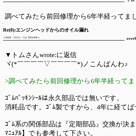
調べてみたら前回修理から6年半経ってま
Re(8):エンジンヘッドからのオイル漏れ
←back
↑menu
↑top
forward→
over
▼トムさんwrote:に返信
ヾ(*￣￣￣￣▽￣￣￣￣*)ノこんばんわ♪
>調べてみたら前回修理から6年半経ってま
ｺﾞﾑﾊﾟｯｷﾝｼｰﾙは永久部品では無いです。
消耗品です。ｺﾞﾑ製ですから、4年に経て
ｺﾞﾑ系の関係部品は『定期部品』交換が決まっ
ﾏﾆｭｱﾙ】でも参考して下さい。