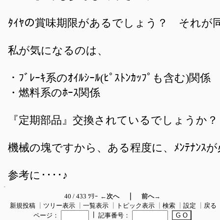
ﾀｲﾔの賞味期限があるでしょう？ それが
私が気になるのは、
・ﾌﾞﾚｰｷ系のｵｲﾙｼｰﾙ(ﾋﾟｽﾄﾝｶｯﾌﾟも含む)関係
・燃料系のﾎｰｽ関係
『定期部品』交換されているでしょうか？
機械の塊ですから、ある程度に、ﾒﾝﾃﾅﾝｽ
参考に････♪
｜
40 / 433 ﾂﾘｰ
←次へ
前へ→
新規投稿
┃
ツリー表示
┃
一覧表示
┃
トピック表示
┃
検索
┃
設定
┃
戻る
┃
ページ：
記事番号：