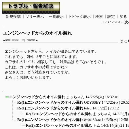
新規投稿
┃
ツリー表示
┃
一覧表示
┃
トピック表示
┃
検索
┃
設定
┃
戻る
173 / 2519
←次
エンジンヘッドからのオイル漏れ
←back
↑menu
↑top
forward→
まっ
エンジンヘッド左から、オイルが滲み出てきています。
これまでも、2回、3年ごとに漏れています。
カワサキのｻｰﾋﾞｽに相談しても、対策品はでてないそうです。
これは、カワサキ車の持病ですかね？
みなさんは、どう対処されていますか。
よろしくお願いいたします。
エンジンヘッドからのオイル漏れ
まっちゃん
14/2/25(火) 16:32
≪
Re(1):エンジンヘッドからのオイル漏れ
ODYSSEY
14/2/25(火) 20:5
Re(1):エンジンヘッドからのオイル漏れ
tetsu
14/3/2(日) 20:12
Re(2):エンジンヘッドからのオイル漏れ
まっちゃん
14/3/3(月)
Re(1):エンジンヘッドからのオイル漏れ
岩国のkaz
14/3/5(水) 12:58
Re(2):エンジンヘッドからのオイル漏れ
トム
14/3/14(金) 21:1