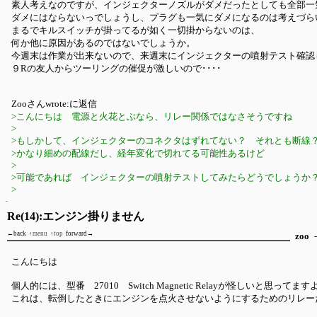
素人考えなのですが、インジェクターノズルがダメだったとしても全部一
ダメにはならないっでしょうし、プラグも一気にダメになるのは考えづら
まるでキルスイッチが掛ってるが如く一切掛からないのは、
何か他に原因があるのではないでしょうか。
今週末は作業が出来ないので、来週末にインジェクターの噴射テスト確認
９Rの友人からツーリングの催促が激しいので････
Zooさんwrote:に返信
>こんにちは 電源と火花とぶなら、リレー関係ではなさそうですね
>
>もしかして、インジェクターのコネクタはずれてない？ それとも断線
>かなり細めの配線だし、経年変化で切れてる可能性あるけど
>
>可能であれば インジェクターの噴射テストしてみたらどうでしょうか
>
Re(14):エンジン掛りません
←back
↑menu
↑top
forward→
zoo
-
こんにちは
個人的には、型番 27010 Switch Magnetic Relayが怪しいと思ってます
これは、転倒したときにエンジンを点火させないようにするためのリレー