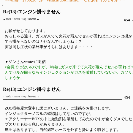
>>>型番 27002A が vehicle down sensor だとおもうのですが・・
Re(13):エンジン掛りません
←back
↑menu
↑top
forward→
454
-
お騒がせしております。
おっしゃる通り、ガスが来てて火花が飛んでセルが回ればエンジンは掛か
でも掛からないのはナゼなんでしょうね！？
実は同じ症状の某外車がうちにはあります・・・・
▼ジンさんwrote:に返信
>会員ではないのですが、単純にガスが来てて火花が飛んでセルが回れば
んでセルが回るならインジェクションがガスを噴射していないか、ガソリ
しょうか。
Re(13):エンジン掛りません
←back
↑menu
↑top
forward→
454
-
ZOO様毎度大変申し訳ございません。ご迷惑をお掛けします。
インジェクターノズルの確認はしてないのですが、
エアクリーナーBOXの中に始動剤を噴射してみたのですが全くダメでした
プスりとも掛る兆しがありません。
燃圧はありますし、当然燃料ホースを外すと勢いよく噴射します。