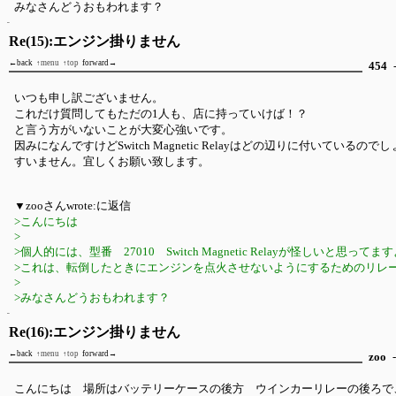
みなさんどうおもわれます？
Re(15):エンジン掛りません
←back
↑menu
↑top
forward→
454
-
いつも申し訳ございません。
これだけ質問してもただの1人も、店に持っていけば！？
と言う方がいないことが大変心強いです。
因みになんですけどSwitch Magnetic Relayはどの辺りに付いているので
すいません。宜しくお願い致します。
▼zooさんwrote:に返信
>こんにちは
>
>個人的には、型番 27010 Switch Magnetic Relayが怪しいと思ってま
>これは、転倒したときにエンジンを点火させないようにするためのリレ
>
>みなさんどうおもわれます？
Re(16):エンジン掛りません
←back
↑menu
↑top
forward→
zoo
-
こんにちは 場所はバッテリーケースの後方 ウインカーリレーの後ろで