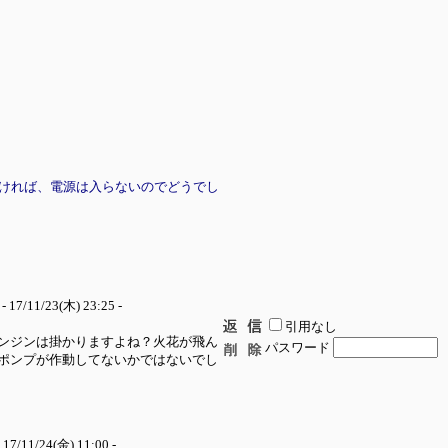
しければ、電源は入らないのでどうでし
- 17/11/23(木) 23:25 -
引用なし
ンジンは掛かりますよね？火花が飛ん
パスワード
ポンプが作動してないかではないでし
 17/11/24(金) 11:00 -