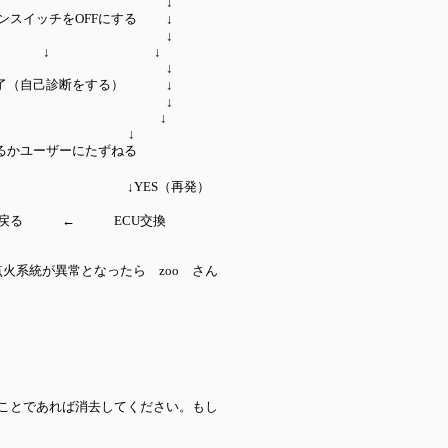
↓
チをOFFにする ↓
↓
 ↓
↓
自己診断をする） ↓
↓
↓
↓
ユーザーにたずねる
い
再発）
CU交換
点火系統が異常となったら zoo さん
ことであれば消去してください。もし