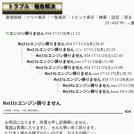
新規投稿
┃
ツリー表示
┃
一覧表示
┃
トピック表示
┃
検索
┃
設定
┃
戻る
23 / 433 ﾂﾘｰ
←
エンジン掛りません
454
17/11/9(木) 1:12
Re(11):エンジン掛りません
454
17/11/23(木) 20:47
Re(12):エンジン掛りません
ジン
17/11/23(木) 23:25
Re(13):エンジン掛りません
454
17/11/25(土) 22:43
Re(12):エンジン掛りません
zoo
17/11/24(金) 11:00
Re(13):エンジン掛りません
454
17/11/25(土) 23:09
Re(14):エンジン掛りません
zoo
17/11/27(月) 20:33
Re(15):エンジン掛りません
454
17/11/29(水) 0
Re(16):エンジン掛りません
zoo
17/11/29
Re(16):エンジン掛りません
kazu
18/1/28
Re(11):エンジン掛りません
←back
↑menu
↑top
forward→
454
-
お世話になります。何度も申し訳御座いません。
電源は普通に入りますし、セルも勢い良く回ります。
ただ全く掛かる様子がないのです。ガス欠の様に･･･