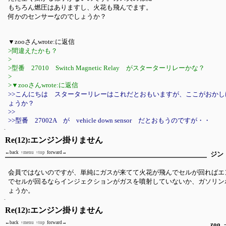
もちろん燃圧はありますし、火花も飛んでます。
何かのセンサーなのでしょうか？
▼zooさんwrote:に返信
>間違えたかも？
>
>型番 27010 Switch Magnetic Relay がスターターリレーかな？
>
>▼zooさんwrote:に返信
>>こんにちは スターターリレーはこれだとおもいますが、ここがおか
ょうか？
>>
>>型番 27002A が vehicle down sensor だとおもうのですが・・
Re(12):エンジン掛りません
←back
↑menu
↑top
forward→
ジン
会員ではないのですが、単純にガスが来てて火花が飛んでセルが回ればエ
でセルが回るならインジェクションがガスを噴射していないか、ガソリン
ょうか。
Re(12):エンジン掛りません
←back
↑menu
↑top
forward→
zoo
-