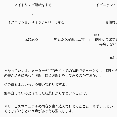
アイドリング運転をする イグニッションスイッ
↓ ↓
イグニッションスイッチをOFFにする 点検終了（
↓ 
NO 
元に戻る DFIと点火系統は正常 ← 故障が再発するか
再発しな
↓YES（
元に戻る ← E
となっています。メーターのLEDライトでの診断でチェックをし、DFIと
の書き込みにあった診断（自己診断）をしてみるのが早道かと。
その後もまたいろいろ書いてありますよ。
無事直っているようでしたら悪しからずということで。
※サービスマニュアルの内容を書き込んでしまったこと、まずいよという
くはまずいよという声があったら消去します。