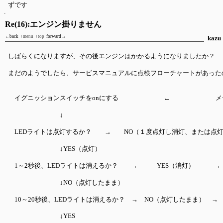
ずです
Re(16):エンジン掛りません
←back
↑menu
↑top
forward→
kazu
しばらくになりますが、その後エンジンはかかるようになりましたか？
まだのようでしたら、サービスマニュアルに点検フローチャートがあった
イグニッションスイッチをonにする ← メーター
↓ ↑
LEDライトは点灯するか？ → NO（１度点灯し消灯、または点灯し
↓YES（点灯） 
1～2秒後、LEDライトは消えるか？ → YES（消灯） →
↓NO（点灯したま
10～20秒後、LEDライトは消えるか？ → NO（点灯したまま） 
↓YES 