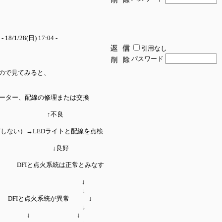
- 18/1/28(日) 17:04 -
引用なし
パスワード
ので見てみると、
、配線の修理または交換
不良
ない）→LEDライトと配線を点検
↓良好
 DFIと点火系統は正常とみなす
ま） ↓
↓
→ DFIと点火系統が異常 ↓
↓
↓ ↓