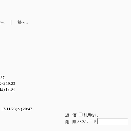
｜
次へ
前へ→
:37
(水) 19:23
(日) 17:04
 17/11/23(木) 20:47 -
引用なし
パスワード