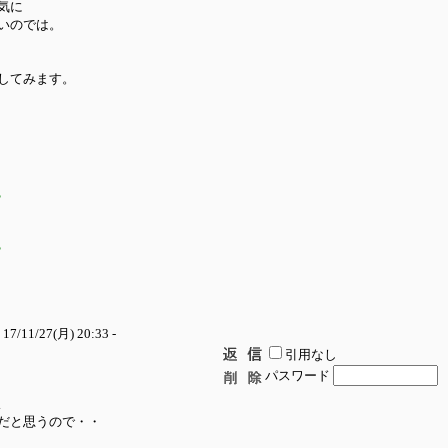
気に
いのでは。
してみます。
？
？
 17/11/27(月) 20:33 -
引用なし
パスワード
よ
だと思うので・・