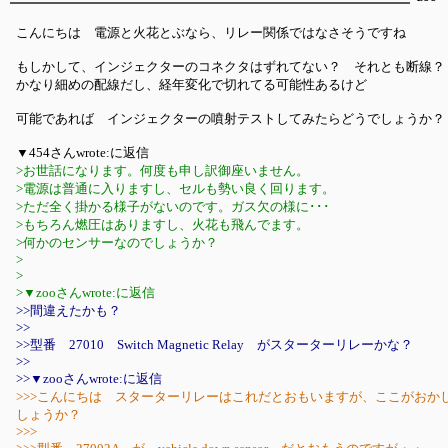
こんにちは 電源と火花とぶなら、リレー関係ではなさそうですね
もしかして、インジェクターのコネクタはずれてない？ それとも断線？
かなり細めの配線だし、経年変化で切れてる可能性あるけど
可能であれば インジェクターの噴射テストしてみたらどうでしょうか？
▼454さんwrote:に返信
>お世話になります。何度も申し訳御座いません。
>電源は普通に入りますし、セルも勢い良く回ります。
>ただ全く掛かる様子がないのです。ガス欠の様に･･･
>もちろん燃圧はありますし、火花も飛んでます。
>何かのセンサーなのでしょうか？
>
>
>▼zooさんwrote:に返信
>>間違えたかも？
>>
>>型番 27010 Switch Magnetic Relay がスターターリレーかな？
>>
>>▼zooさんwrote:に返信
>>>こんにちは スターターリレーはこれだとおもいますが、ここがおか
しょうか？
>>>