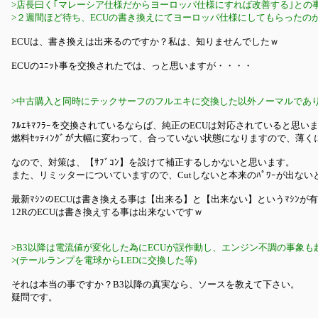
>店長曰く｢マレーシア仕様だからヨーロッパ仕様にすれば改善する｣との
>２週間ほど待ち、ECUの書き換えにてヨーロッパ仕様にしてもらったの
ECUは、書き換えは出来るのですか？私は、知りませんでしたｗ
ECUのﾕﾆｯﾄ事を交換されたでは、っと思いますが・・・・
>中古購入と同時にテックサーフのフルエキに交換した以外ノーマルであ
ﾌﾙｴｷﾏﾌﾗｰを交換されているならば、純正のECUは対応されていると思い
燃料ｾｯﾃｨﾝｸﾞが大幅に変わって、合っていない状態になりますので、薄く
なので、対策は、【ｻﾌﾞｺﾝ】を設けて補正するしかないと思います。
また、リミッターについていますので、Cutしないと本来のﾊﾟﾜｰが出ない
最新ﾏｼﾝのECUは書き換える事は【出来る】と【出来ない】というﾏｼﾝが
12RのECUは書き換えする事は出来ないですｗ
>B3以降は電流値が変化した為にECUが誤作動し、エンジン不調の事象も
>(テールランプを電球からLEDに交換した等)
それは本当の事ですか？B3以降の真実なら、ソースを教えて下さい。
疑問です。