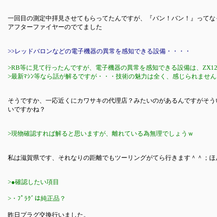
一回目の測定中拝見させてもらってたんですが、『バン！バン！』ってな
アフターファイヤーのでてました
>>レッドバロンなどの電子機器の異常を感知できる設備・・・・
>RB等に見て行ったんですが、電子機器の異常を感知できる設備は、ZX1
>最新ﾏｼﾝ等なら話が解るですが・・・技術の魅力は全く、感じられません
そうですか、一応近くにカワサキの代理店？みたいのがあるんですがそう
いですかね？
>現物確認すれば解ると思いますが、離れている為無理でしょうｗ
私は滋賀県です、それなりの距離でもツーリングがてら行きます＾＾；ほ
>●確認したい項目
>・ﾌﾟﾗｸﾞは純正品？
昨日プラグ交換行いました。