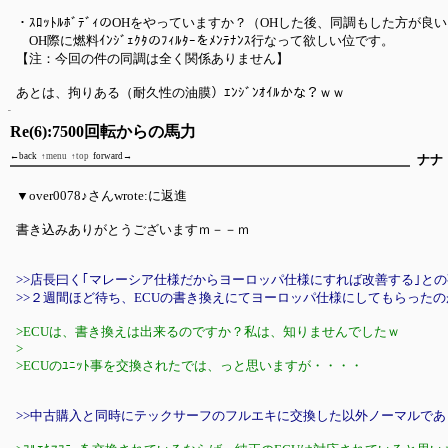
・ｽﾛｯﾄﾙﾎﾞﾃﾞｨのOHをやっていますか？（OHした後、同調もした方が良
OH際に燃料ｲﾝｼﾞｪｸﾀのﾌｨﾙﾀｰをﾒﾝﾃﾅﾝｽ行なって欲しい位です。
【注：今回の件の同調は全く関係ありません】
あとは、拘りある（耐久性の油膜）ｴﾝｼﾞﾝｵｲﾙかな？ｗｗ
Re(6):7500回転からの馬力
←back
↑menu
↑top
forward→
ナナ
▼over0078♪さんwrote:に返進
書き込みありがとうございますｍ－－ｍ
>>店長曰く｢マレーシア仕様だからヨーロッパ仕様にすれば改善する｣と
>>２週間ほど待ち、ECUの書き換えにてヨーロッパ仕様にしてもらった
>ECUは、書き換えは出来るのですか？私は、知りませんでしたｗ
>
>ECUのﾕﾆｯﾄ事を交換されたでは、っと思いますが・・・・
>>中古購入と同時にテックサーフのフルエキに交換した以外ノーマルであ