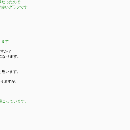
事だったので
が赤いグラフです
ります
ますか？
になります。
と思います。
有りますが、
起こっています。