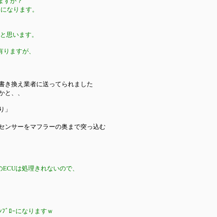
いますか？
くになります。
いと思います。
が有りますが、
が書き換え業者に送ってられました
かと、、
り」
センサーをマフラーの奥まで突っ込む
正のECUは処理きれないので、
ﾝﾌﾞﾛｰになりますｗ