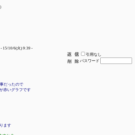
い）
- 15/10/6(火) 9:39 -
引用なし
パスワード
の事だったので
のが赤いグラフです
ります