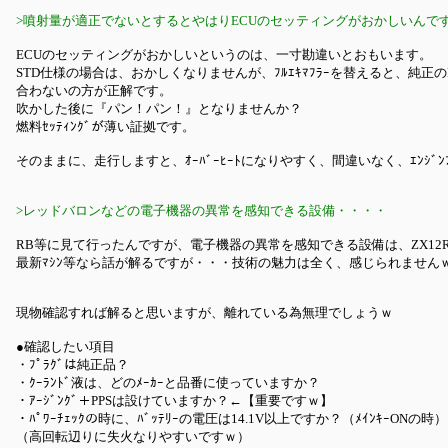
>噴射量が適正でないとするとやはりECUのセッティングがおかしいんで
ECUのセッティングがおかしいというのは、一寸勘違いとおもいます。
STD仕様の場合は、おかしくなりませんが、ﾌﾙｴｷﾏﾌﾗｰを替えると、純正
合わないの方が正解です。
吹かした後に『パン！パン！』となりませんか？
燃料ｾｯﾃｨﾝｸﾞが薄い証拠です。
そのままに、走行しますと、ｵｰﾊﾞｰﾋｰﾄになりやすく、間違いなく、ｴﾝｼﾞﾝ
>レッドバロンなどの電子機器の異常を感知できる設備・・・・
RB等に見て行ったんですが、電子機器の異常を感知できる設備は、ZX1
最新ﾏｼﾝ等なら話が解るですが・・・技術の魅力は全く、感じられません
現物確認すれば解ると思いますが、離れている為無理でしょうｗ
●確認したい項目
・ﾌﾟﾗｸﾞは純正品？
・ｸｰﾗﾝﾄﾞ液は、どのﾒｰｶｰと品番に使っていますか？
・ｱｰｼﾞﾝｸﾞ＋PPSは設けていますか？←【重要ですｗ】
・ﾊﾟﾜｰﾁｪｯｸの時に、ﾊﾞｯﾃﾘｰの電圧は14.1V以上ですか？（ﾒｲﾝｷｰONの時）
（高回転辺りに失火なりやすいですｗ）