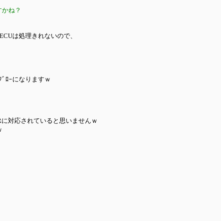
すかね？
のECUは処理きれないので、
ﾌﾞﾛｰになりますｗ
2Rに対応されていると思いませんｗ
ｗ