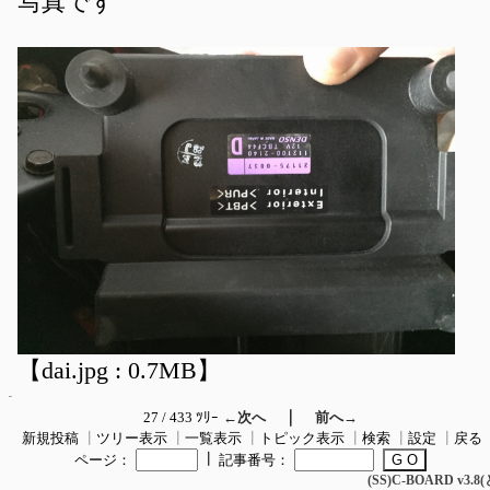
写真です
【dai.jpg : 0.7MB】
｜
27 / 433 ﾂﾘｰ
←次へ
前へ→
新規投稿
┃
ツリー表示
┃
一覧表示
┃
トピック表示
┃
検索
┃
設定
┃
戻る
┃
ページ：
記事番号：
(SS)C-BOARD v3.8(