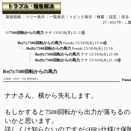
新規投稿
┃
ツリー表示
┃
一覧表示
┃
トピック表示
┃
検索
┃
設定
┃
戻る
27 / 433 ﾂﾘｰ
←
7500回転からの馬力
ナナ
15/9/28(月) 21:11
Re(7):7500回転からの馬力
Funaki
15/10/6(火) 13:04
Re(8):7500回転からの馬力
Funaki
15/10/6(火) 13:16
Re(9):7500回転からの馬力
ナナ
15/10/6(火) 21:09
Re(9):7500回転からの馬力
ナナ
15/10/6(火) 21:16
Re(7):7500回転からの馬力
←back
↑menu
↑top
forward→
Funa
ナナさん、横から失礼します。
もしかすると7500回転から出力が落ちるの
いかと思います。
詳しくは知らないのですが<HR>仕様は保