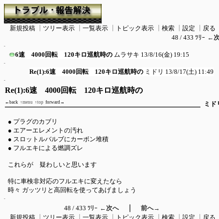
新規投稿
┃
ツリー表示
┃
一覧表示
┃
トピック表示
┃
検索
┃
設定
┃
戻る
48 / 433 ﾂﾘｰ
←
6速 4000回転 120キロ巡航時の
ムラサキ
13/8/16(金) 19:15
Re(1):6速 4000回転 120キロ巡航時の
ミドリ
13/8/17(土) 11:49
Re(1):6速 4000回転 120キロ巡航時の
←back
↑menu
↑top
forward→
ミド
● プラグのカブリ
● エアーエレメントの汚れ
● スロットルバルブにカーボン堆積
● フルエキによる燃調ズレ
これらが 疑わしいと思います
特に車検非対応のフルエキに変えたなら
時々 ガッツリと高回転を使ってあげましょう
｜
48 / 433 ﾂﾘｰ
←次へ
前へ→
新規投稿
┃
ツリー表示
┃
一覧表示
┃
トピック表示
┃
検索
┃
設定
┃
戻る