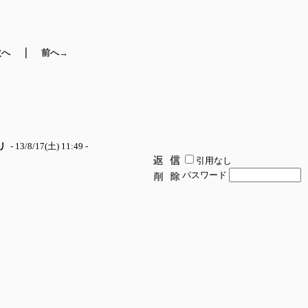
｜
次へ
前へ→
リ
- 13/8/17(土) 11:49 -
引用なし
パスワード