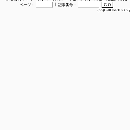
┃
ページ：
記事番号：
(SS)C-BOARD v3.8(