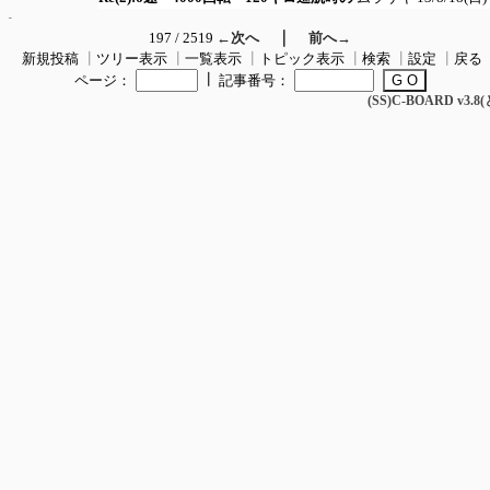
｜
197 / 2519
←次へ
前へ→
新規投稿
┃
ツリー表示
┃
一覧表示
┃
トピック表示
┃
検索
┃
設定
┃
戻る
┃
ページ：
記事番号：
(SS)C-BOARD v3.8(