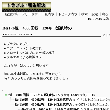
新規投稿
┃
ツリー表示
┃
一覧表示
┃
トピック表示
┃
検索
┃
設定
┃
戻る
197 / 2519
←次
Re(1):6速 4000回転 120キロ巡航時の
←back
↑menu
↑top
forward→
ミド
● プラグのカブリ
● エアーエレメントの汚れ
● スロットルバルブにカーボン堆積
● フルエキによる燃調ズレ
これらが 疑わしいと思います
特に車検非対応のフルエキに変えたなら
時々 ガッツリと高回転を使ってあげましょう
6速 4000回転 120キロ巡航時の
ムラサキ
13/8/16(金) 19:15
Re(1):6速 4000回転 120キロ巡航時の
ミドリ
13/8/17(土) 11:49
Re(1):6速 4000回転 120キロ巡航時の
over0078♪
13/8/17(土) 13:
Re(2):6速 4000回転 120キロ巡航時の
ムラサキ
13/8/18(日)