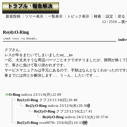
新規投稿
┃
ツリー表示
┃
一覧表示
┃
トピック表示
┃
検索
┃
設定
┃
戻る
12 / 2519
←次
Re(4):O-Ring
←back
↑menu
↑top
forward→
indiv
クブさん、
レスが年をまたいでしまいましたm(_ _)m
一応、大丈夫そうな周辺パーツごとオクでポチリましたが、隙間が狭くて
で、寒さに負けて取り掛かれずです。
サービスマニュアルは手元にあるので、手順はなんとなくわかったのです
春までには何とか解決します…、う～ん…したいです…。
O-Ring
indiviz
23/11/6(月) 22:09
Re(1):O-Ring
クブ
23/11/19(日) 20:48
Re(2):O-Ring
indiviz
23/12/6(水) 20:36
Re(3):O-Ring
クブ
23/12/16(土) 7:41
Re(4):O-Ring
indiviz
24/2/13(火) 20:37
≪
Re(1):O-Ring
over0078♪
25/6/8(日) 16:33