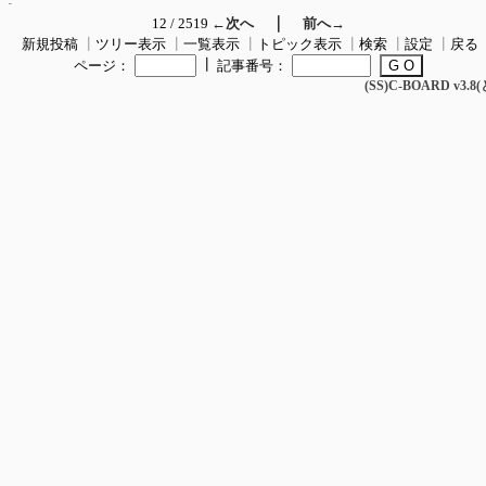
｜
12 / 2519
←次へ
前へ→
新規投稿
┃
ツリー表示
┃
一覧表示
┃
トピック表示
┃
検索
┃
設定
┃
戻る
┃
ページ：
記事番号：
(SS)C-BOARD v3.8(