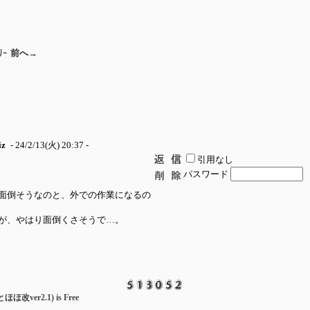
ﾘｰ
前へ→
iz
- 24/2/13(火) 20:37 -
引用なし
パスワード
面倒そうなのと、外での作業になるの
が、やはり面倒くさそうで…。
とほほ改ver2.1) is Free