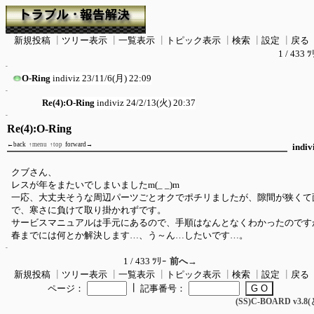
新規投稿
┃
ツリー表示
┃
一覧表示
┃
トピック表示
┃
検索
┃
設定
┃
戻る
1 / 433 ﾂ
O-Ring
indiviz
23/11/6(月) 22:09
Re(4):O-Ring
indiviz
24/2/13(火) 20:37
Re(4):O-Ring
←back
↑menu
↑top
forward→
indiv
クブさん、
レスが年をまたいでしまいましたm(_ _)m
一応、大丈夫そうな周辺パーツごとオクでポチリましたが、隙間が狭くて
で、寒さに負けて取り掛かれずです。
サービスマニュアルは手元にあるので、手順はなんとなくわかったのです
春までには何とか解決します…、う～ん…したいです…。
1 / 433 ﾂﾘｰ
前へ→
新規投稿
┃
ツリー表示
┃
一覧表示
┃
トピック表示
┃
検索
┃
設定
┃
戻る
┃
ページ：
記事番号：
(SS)C-BOARD v3.8(