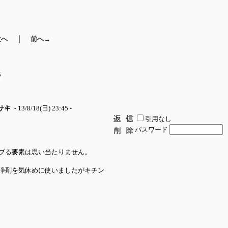
｜
次へ
前へ→
5
サキ
- 13/8/18(日) 23:45 -
引用なし
パスワード
素は思い当たりません。
剤を気休めに使いましたがキチン