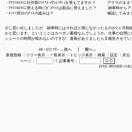
・ｱｸﾗﾌﾙｴｷに社外製のﾏﾌﾗｰ(ｻﾝﾚﾝｻｰ)を替えてますか？ アクラのま
・ｱｸﾗﾌﾙｴｷに替える時にｶﾞｽｹｯﾄは新品に替えました？ 納車時から
・ｴﾆﾏﾆ部分のﾅｯﾄの緩みは？ 確認してみま
少し思い出しましたが、納車時にはそれほど感じなかったものが2ヶ月程
かと思います。ということはカーボン蓄積なんでしょうか。仕事の合間に
シュートの時間が取れないのですが、進展がありましたら又報告させてい
｜
48 / 433 ﾂﾘｰ
←次へ
前へ→
新規投稿
┃
ツリー表示
┃
一覧表示
┃
トピック表示
┃
検索
┃
設定
┃
戻る
┃
ページ：
記事番号：
(SS)C-BOARD v3.8(