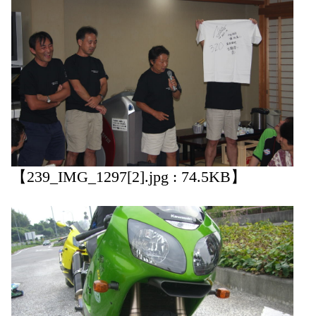
【239_IMG_1297[2].jpg : 74.5KB】