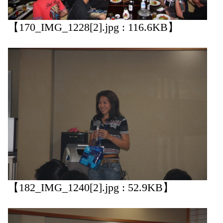
【170_IMG_1228[2].jpg : 116.6KB】
【182_IMG_1240[2].jpg : 52.9KB】