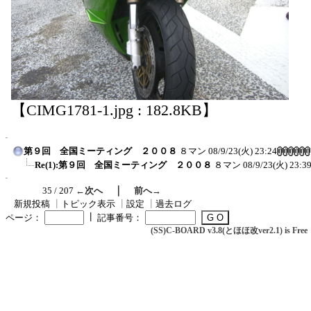
【CIMG1781-1.jpg : 182.8KB】
第９回 全国ミーティング ２００８
８マン
08/9/23(火) 23:24
Re(1):第９回 全国ミーティング ２００８
８マン
08/9/23(火) 23:3
｜
35 / 207
←次へ
前へ→
新規投稿
┃
トピック表示
┃
設定
┃
過去ログ
┃
ページ：
記事番号：
(SS)C-BOARD v3.8(とほほ改ver2.1) is Free