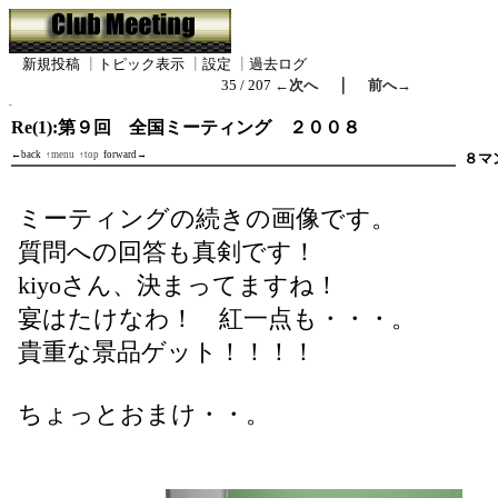
新規投稿
┃
トピック表示
┃
設定
┃
過去ログ
｜
35 / 207
←次へ
前へ→
Re(1):第９回 全国ミーティング ２００８
←back
↑menu
↑top
forward→
８マ
ミーティングの続きの画像です。
質問への回答も真剣です！
kiyoさん、決まってますね！
宴はたけなわ！ 紅一点も・・・。
貴重な景品ゲット！！！！
ちょっとおまけ・・。