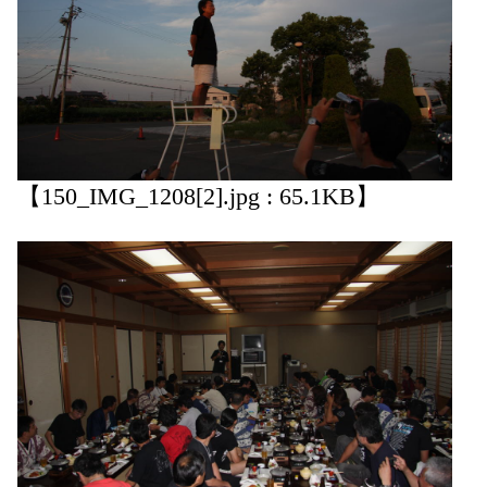
【150_IMG_1208[2].jpg : 65.1KB】