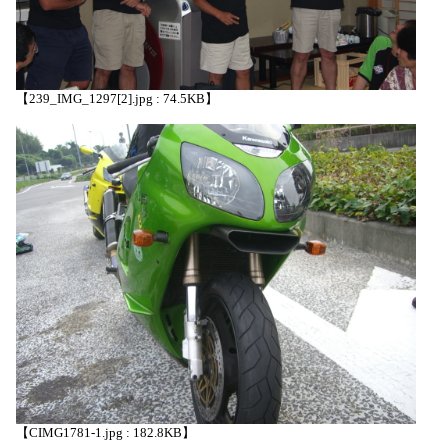
【239_IMG_1297[2].jpg : 74.5KB】
【CIMG1781-1.jpg : 182.8KB】