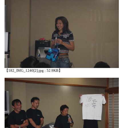
【182_IMG_1240[2].jpg : 52.9KB】