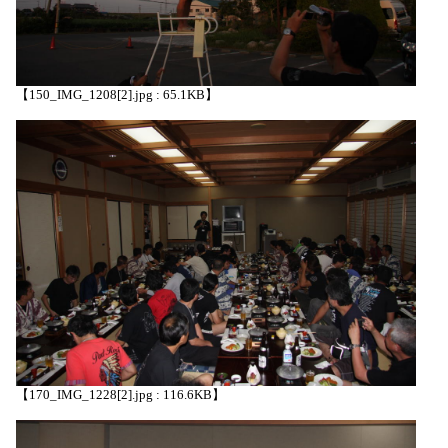
【150_IMG_1208[2].jpg : 65.1KB】
【170_IMG_1228[2].jpg : 116.6KB】