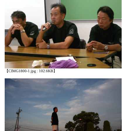
【CIMG1800-1.jpg : 102.6KB】