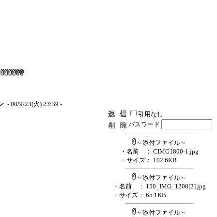
9
ン
- 08/9/23(火) 23:39 -
引用なし
パスワード
～添付ファイル～
・名前
： CIMG1800-1.jpg
・サイズ
： 102.6KB
～添付ファイル～
・名前
： 150_IMG_1208[2].jpg
・サイズ
： 65.1KB
～添付ファイル～