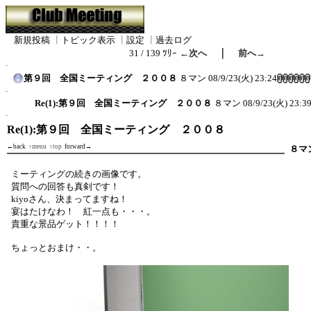
新規投稿
┃
トピック表示
┃
設定
┃
過去ログ
｜
31 / 139 ﾂﾘｰ
←次へ
前へ→
第９回 全国ミーティング ２００８
８マン
08/9/23(火) 23:24
Re(1):第９回 全国ミーティング ２００８
８マン
08/9/23(火) 23:3
Re(1):第９回 全国ミーティング ２００８
←back
↑menu
↑top
forward→
８マ
ミーティングの続きの画像です。
質問への回答も真剣です！
kiyoさん、決まってますね！
宴はたけなわ！ 紅一点も・・・。
貴重な景品ゲット！！！！
ちょっとおまけ・・。