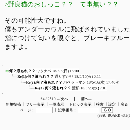
>野良猫のおしっこ？？ て事無い？？
その可能性大ですね。
僕もアンダーカウルに飛ばされていまし
指につけて匂いを嗅ぐと、ブレーキフル
ますよ。
何？液もれ？？
ワタナベ
18/5/6(日) 16:00
Re(1):何？液もれ？？
通りすがり
18/5/15(火) 0:11
Re(2):何？液もれ？？
パペットマン
18/5/16(水) 17:40
≪
Re(3):何？液もれ？？
渡部
18/5/23(水) 7:01
｜
64 / 2519
←次へ
前へ→
新規投稿
┃
ツリー表示
┃
一覧表示
┃
トピック表示
┃
検索
┃
設定
┃
戻る
┃
ページ：
記事番号：
(SS)C-BOARD v3.8(