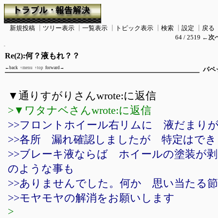
新規投稿
┃
ツリー表示
┃
一覧表示
┃
トピック表示
┃
検索
┃
設定
┃
戻る
64 / 2519
←次
Re(2):何？液もれ？？
←back
↑menu
↑top
forward→
パペ
▼通りすがりさんwrote:に返信
>▼ワタナベさんwrote:に返信
>>フロントホイール右リムに 液だまり
>>各所 漏れ確認しましたが 特定はで
>>ブレーキ液ならば ホイールの塗装が
のような事も
>>ありませんでした。何か 思い当たる
>>モヤモヤの解消をお願いします
>