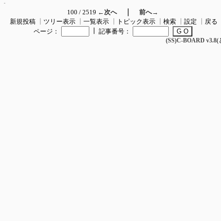
｜
100 / 2519
←次へ
前へ→
新規投稿
┃
ツリー表示
┃
一覧表示
┃
トピック表示
┃
検索
┃
設定
┃
戻る
┃
ページ：
記事番号：
(SS)C-BOARD v3.8(