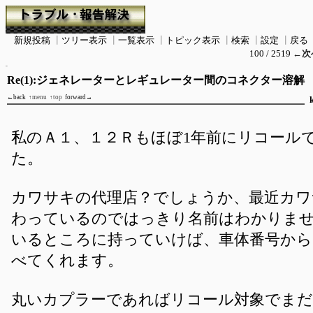
新規投稿
┃
ツリー表示
┃
一覧表示
┃
トピック表示
┃
検索
┃
設定
┃
戻る
100 / 2519
←次
Re(1):ジェネレーターとレギュレーター間のコネクター溶解
←back
↑menu
↑top
forward→
私のＡ１、１２Ｒもほぼ1年前にリコール
た。
カワサキの代理店？でしょうか、最近カワ
わっているのではっきり名前はわかりま
いるところに持っていけば、車体番号から
べてくれます。
丸いカプラーであればリコール対象でまだ