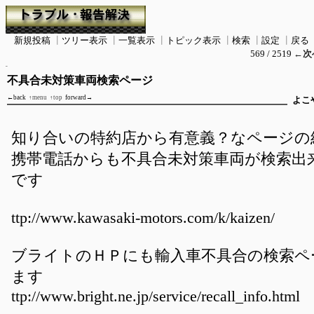
新規投稿
┃
ツリー表示
┃
一覧表示
┃
トピック表示
┃
検索
┃
設定
┃
戻る
569 / 2519
←次
不具合未対策車両検索ページ
←back
↑menu
↑top
forward→
よこ
知り合いの特約店から有意義？なページの
携帯電話からも不具合未対策車両が検索出
です
ttp://www.kawasaki-motors.com/k/kaizen/
ブライトのＨＰにも輸入車不具合の検索ペ
ます
ttp://www.bright.ne.jp/service/recall_info.html