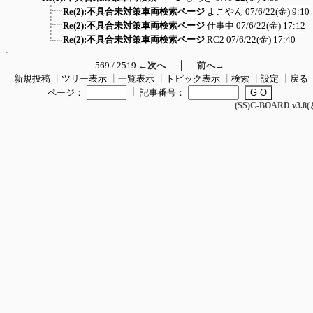
Re(2):不具合未対策車両検索ページ
よこやん
07/6/22(金) 9:10
Re(2):不具合未対策車両検索ページ
仕事中
07/6/22(金) 17:12
Re(2):不具合未対策車両検索ページ
RC2
07/6/22(金) 17:40
｜
569 / 2519
←次へ
前へ→
新規投稿
┃
ツリー表示
┃
一覧表示
┃
トピック表示
┃
検索
┃
設定
┃
戻る
┃
ページ：
記事番号：
(SS)C-BOARD v3.8(