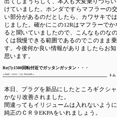
出てしまうらしく、本人も大変乗りづらい
けていました。ホンダですらマフラーの
い部分があるのだとしたら、カワサキで
じました。確かにこの12Rはマフラーで
ると聞いていましたので、こんなものな
くは我慢できる範囲であるのでこのまま
す。今後何か良い情報がありましたらお知
思います。
Re(7):1500回転付近でガッタンガッタン・・・
←back
↑menu
↑top
forward→
トム
本日、プラグを新品にしたところギクシャ
かなり改善されました。
間違ってもイリジュームは入れないよう
純正のＣＲ９EKPAをいれましょう。