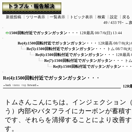
新規投稿
┃
ツリー表示
┃
一覧表示
┃
トピック表示
┃
検索
┃
設定
┃
戻る
49 / 433 ﾂﾘｰ
←
1500回転付近でガッタンガッタン・・・
12R最高
08/7/6(日) 13:44
Re(4):1500回転付近でガッタンガッタン・・・
12R最高
08/7/8(火) 
Re(5):1500回転付近でガッタンガッタン・・・
トム
08/7/8(火)
Re(6):1500回転付近でガッタンガッタン・・・
12R最高
Re(7):1500回転付近でガッタンガッタン・・・
ト
Re(8):1500回転付近でガッタンガッタン・・
Re(4):1500回転付近でガッタンガッタン・・・
←back
↑menu
↑top
forward→
12R
トムさんこんにちは。インジェクション
う）内部やバタフライにカーボンが蓄積
です、それらを清掃することにより改善
す。