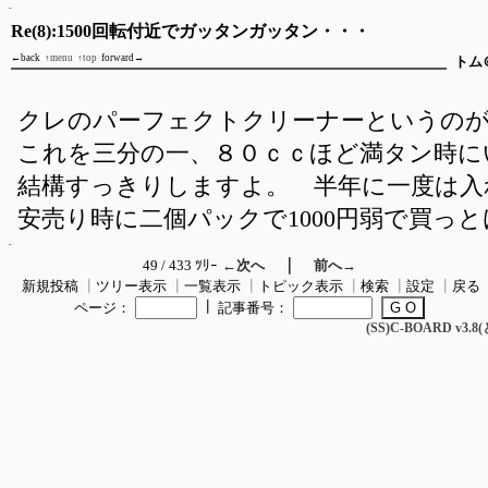
Re(8):1500回転付近でガッタンガッタン・・・
←back
↑menu
↑top
forward→
トム
クレのパーフェクトクリーナーというの
これを三分の一、８０ｃｃほど満タン時に
結構すっきりしますよ。 半年に一度は入
安売り時に二個パックで1000円弱で買っ
｜
49 / 433 ﾂﾘｰ
←次へ
前へ→
新規投稿
┃
ツリー表示
┃
一覧表示
┃
トピック表示
┃
検索
┃
設定
┃
戻る
┃
ページ：
記事番号：
(SS)C-BOARD v3.8(