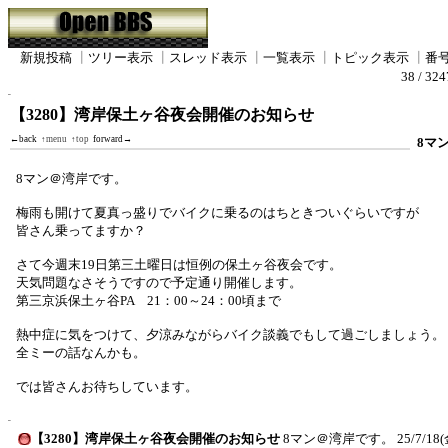
新規投稿
┃
ツリー表示
┃
スレッド表示
┃
一覧表示
┃
トピック表示
┃
番
38 / 32
【3280】湾岸保土ヶ谷夜会開催のお知らせ
←back
↑menu
↑top
forward→
8マ
8マン＠湾岸です。
梅雨も開けて夏真っ盛りでバイクに乗るのはちときついぐらいですが
皆さん乗ってますか？
さて今週末19日第三土曜日は恒例の保土ヶ谷夜会です。
天気問題なさそうですので予定通り開催します。
第三京浜保土ヶ谷PA 21：00～24：00頃まで
熱中症に気をつけて、夕涼みながらバイク談義でもして過ごしましょう。
全ミーの話なんかも。
では皆さんお待ちしています。
【3280】湾岸保土ヶ谷夜会開催のお知らせ
8マン＠湾岸です。
25/7/18(