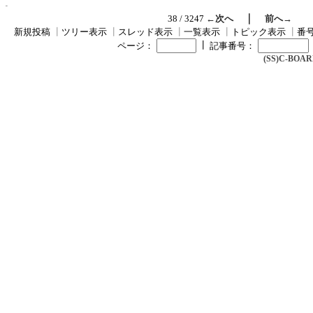
｜
38 / 3247
←次へ
前へ→
新規投稿
┃
ツリー表示
┃
スレッド表示
┃
一覧表示
┃
トピック表示
┃
番
┃
ページ：
記事番号：
(SS)C-BOARD