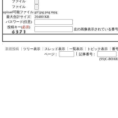
ファイル
ファイル
upload可能ファイル:
gif jpg png mpg
最大合計サイズ:
20480 KB
パスワード(任意)
投稿キー(
必須
)
左の画像表示されている番号
新規投稿
┃
ツリー表示
┃
スレッド表示
┃
一覧表示
┃
トピック表示
┃
番
┃
ページ：
記事番号：
(SS)C-BOARD