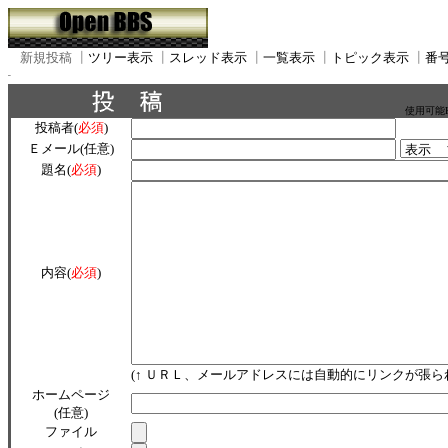
新規投稿
┃
ツリー表示
┃
スレッド表示
┃
一覧表示
┃
トピック表示
┃
番
使用可能
投稿者(
必須
)
Ｅメール(任意)
題名(
必須
)
内容(
必須
)
(↑ ＵＲＬ、メールアドレスには自動的にリンクが張ら
ホームページ
(任意)
ファイル