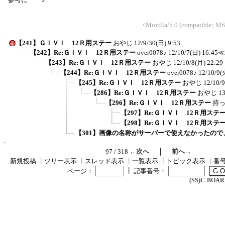
<Mozilla/5.0 (compatible; M
【241】ＧＩＶＩ 12Ｒ用ステー
おやじ
12/9/30(日) 9:53
【242】Re:ＧＩＶＩ 12Ｒ用ステー
over0078♪
12/10/7(日) 16:45
≪
【243】Re:ＧＩＶＩ 12Ｒ用ステー
おやじ
12/10/8(月) 22:29
【244】Re:ＧＩＶＩ 12Ｒ用ステー
over0078♪
12/10/9(
【245】Re:ＧＩＶＩ 12Ｒ用ステー
おやじ
12/10/9
【286】Re:ＧＩＶＩ 12Ｒ用ステー
おやじ
13
【296】Re:ＧＩＶＩ 12Ｒ用ステー
持
【297】Re:ＧＩＶＩ 12Ｒ用ステ
【298】Re:ＧＩＶＩ 12Ｒ用ステ
【301】画像の名称がサーバーで使えなかったので、画
｜
97 / 318
←次へ
前へ→
新規投稿
┃
ツリー表示
┃
スレッド表示
┃
一覧表示
┃
トピック表示
┃
番
┃
ページ：
記事番号：
(SS)C-BOARD