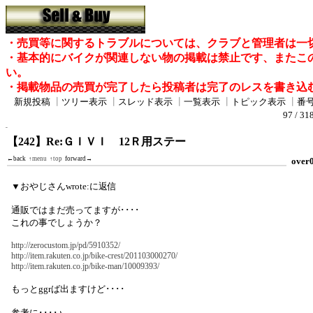
・売買等に関するトラブルについては、クラブと管理者は一
・基本的にバイクが関連しない物の掲載は禁止です、またこ
い。
・掲載物品の売買が完了したら投稿者は完了のレスを書き込
新規投稿
┃
ツリー表示
┃
スレッド表示
┃
一覧表示
┃
トピック表示
┃
番
97 / 31
【242】Re:ＧＩＶＩ 12Ｒ用ステー
←back
↑menu
↑top
forward→
over
▼おやじさんwrote:に返信
通販ではまだ売ってますが････
これの事でしょうか？
http://zerocustom.jp/pd/5910352/
http://item.rakuten.co.jp/bike-crest/201103000270/
http://item.rakuten.co.jp/bike-man/10009393/
もっとggrば出ますけど････
参考に････♪