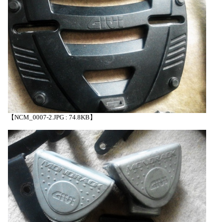
【NCM_0007-2.JPG : 74.8KB】