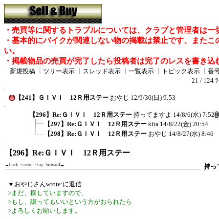
・売買等に関するトラブルについては、クラブと管理者は一
・基本的にバイクが関連しない物の掲載は禁止です、またこ
い。
・掲載物品の売買が完了したら投稿者は完了のレスを書き込
新規投稿
┃
ツリー表示
┃
スレッド表示
┃
一覧表示
┃
トピック表示
┃
番
21 / 124 
【241】ＧＩＶＩ 12Ｒ用ステー
おやじ
12/9/30(日) 9:53
【296】Re:ＧＩＶＩ 12Ｒ用ステー
持ってますよ
14/8/6(水) 7:52
【297】Re:ＧＩＶＩ 12Ｒ用ステー
kita
14/8/22(金) 20:54
【298】Re:ＧＩＶＩ 12Ｒ用ステー
おやじ
14/8/27(水) 8:46
【296】Re:ＧＩＶＩ 12Ｒ用ステー
←back
↑menu
↑top
forward→
持っ
▼おやじさんwrote:に返信
>まだ、探していますので、
>もし、譲ってもいいという方がおられたら
>よろしくお願いします。