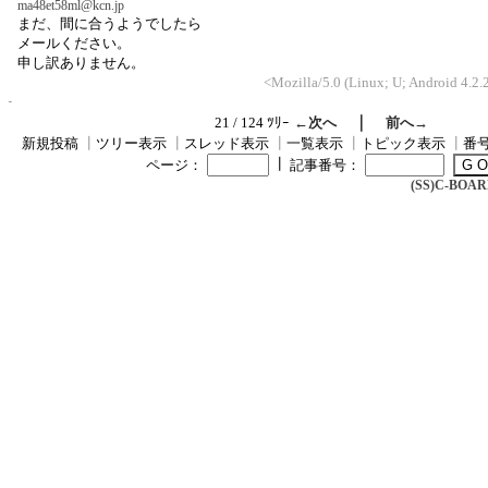
ma48et58ml@kcn.jp
まだ、間に合うようでしたら
メールください。
申し訳ありません。
<Mozilla/5.0 (Linux; U; Android 4.2
｜
21 / 124 ﾂﾘｰ
←次へ
前へ→
新規投稿
┃
ツリー表示
┃
スレッド表示
┃
一覧表示
┃
トピック表示
┃
番
┃
ページ：
記事番号：
(SS)C-BOARD