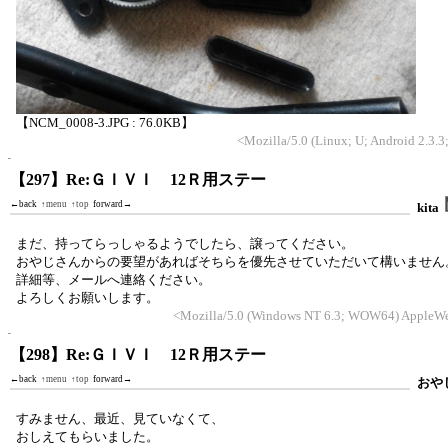
【NCM_0008-3.JPG : 76.0KB】
<Mozilla/5.0 (Linux; U; Android 2.3.
【297】Re:ＧＩＶＩ 12Ｒ用ステー
←back
↑menu
↑top
forward→
kita
まだ、持ってらっしゃるようでしたら、譲ってください。
おやじさんからの要望があればそちらを優先させていただいて構いません
詳細等、メールへ連絡ください。
よろしくお願いします。
<Mozilla/5.0 (Windows NT 6.3; WOW64) AppleWeb
【298】Re:ＧＩＶＩ 12Ｒ用ステー
←back
↑menu
↑top
forward→
おや
すみません、最近、見ていなくて、
おしえてもらいました。