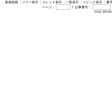
新規投稿
┃
ツリー表示
┃
スレッド表示
┃
一覧表示
┃
トピック表示
┃
番
┃
ページ：
記事番号：
(SS)C-BOARD