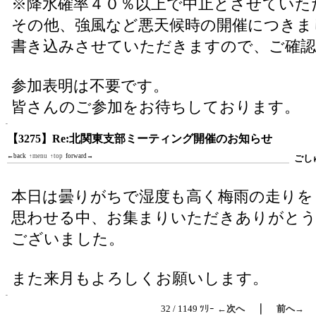
※降水確率４０％以上で中止とさせていた
その他、強風など悪天候時の開催につきま
書き込みさせていただきますので、ご確
参加表明は不要です。
皆さんのご参加をお待ちしております。
【3275】Re:北関東支部ミーティング開催のお知らせ
←back
↑menu
↑top
forward→
ごし
本日は曇りがちで湿度も高く梅雨の走りを
思わせる中、お集まりいただきありがと
ございました。
また来月もよろしくお願いします。
｜
32 / 1149 ﾂﾘｰ
←次へ
前へ→