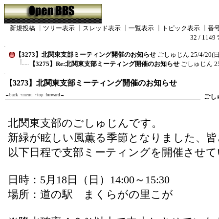
新規投稿
┃
ツリー表示
┃
スレッド表示
┃
一覧表示
┃
トピック表示
┃
番
32 / 1149 
【3273】北関東支部ミーティング開催のお知らせ
ごしゅじん
25/4/20(日
【3275】Re:北関東支部ミーティング開催のお知らせ
ごしゅじん
2
【3273】北関東支部ミーティング開催のお知らせ
←back
↑menu
↑top
forward→
ごし
北関東支部のごしゅじんです。
新緑が眩しい風薫る季節となりました、皆
以下日程で支部ミーティングを開催させて
日時：5月18日（日）14:00～15:30
場所：道の駅 まくらがの里こが