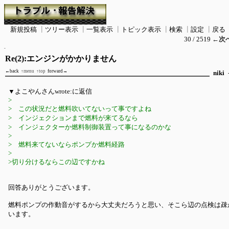
新規投稿
┃
ツリー表示
┃
一覧表示
┃
トピック表示
┃
検索
┃
設定
┃
戻る
30 / 2519
←次
Re(2):エンジンがかかりません
←back
↑menu
↑top
forward→
niki
▼よこやんさんwrote:に返信
>
> この状況だと燃料吹いてないって事ですよね
> インジェクションまで燃料が来てるなら
> インジェクターか燃料制御装置って事になるのかな
>
> 燃料来てないならポンプか燃料経路
>
>切り分けるならこの辺ですかね
回答ありがとうございます。
燃料ポンプの作動音がするから大丈夫だろうと思い、そこら辺の点検は疎
います。