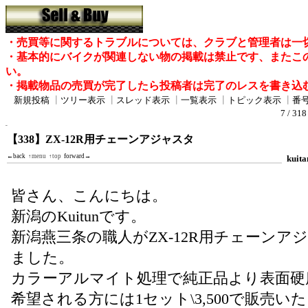
・売買等に関するトラブルについては、クラブと管理者は一
・基本的にバイクが関連しない物の掲載は禁止です、またこ
い。
・掲載物品の売買が完了したら投稿者は完了のレスを書き込
新規投稿
┃
ツリー表示
┃
スレッド表示
┃
一覧表示
┃
トピック表示
┃
番
7 / 31
【338】ZX-12R用チェーンアジャスタ
←back
↑menu
↑top
forward→
kuita
皆さん、こんにちは。
新潟のKuitunです。
新潟燕三条の職人がZX-12R用チェーンア
ました。
カラーアルマイト処理で純正品より表面硬
希望される方には1セット\3,500で販売い