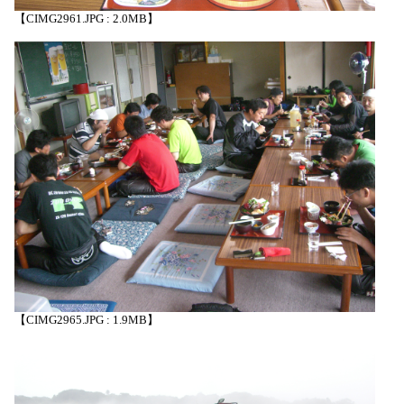
【CIMG2961.JPG : 2.0MB】
【CIMG2965.JPG : 1.9MB】