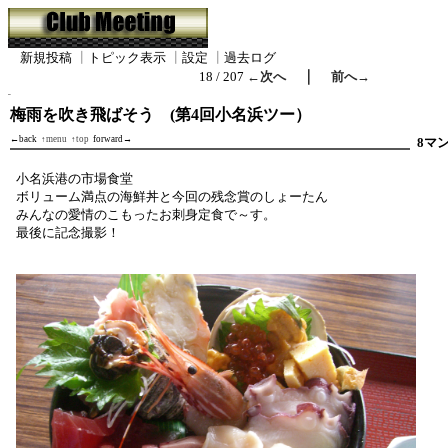
新規投稿
┃
トピック表示
┃
設定
┃
過去ログ
｜
18 / 207
←次へ
前へ→
梅雨を吹き飛ばそう (第4回小名浜ツー）
←back
↑menu
↑top
forward→
8マ
小名浜港の市場食堂
ボリューム満点の海鮮丼と今回の残念賞のしょーたん
みんなの愛情のこもったお刺身定食で～す。
最後に記念撮影！