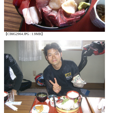
【CIMG2964.JPG : 1.9MB】