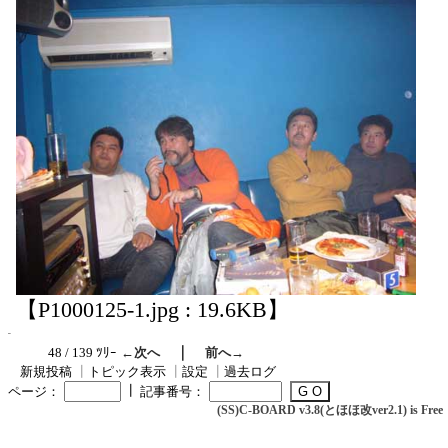
【P1000125-1.jpg : 19.6KB】
｜
48 / 139 ﾂﾘｰ
←次へ
前へ→
新規投稿
┃
トピック表示
┃
設定
┃
過去ログ
┃
ページ：
記事番号：
(SS)C-BOARD v3.8(とほほ改ver2.1) is Free