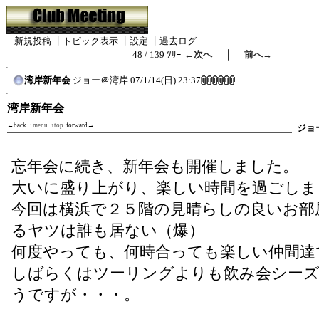
新規投稿
┃
トピック表示
┃
設定
┃
過去ログ
｜
48 / 139 ﾂﾘｰ
←次へ
前へ→
湾岸新年会
ジョー＠湾岸
07/1/14(日) 23:37
湾岸新年会
←back
↑menu
↑top
forward→
ジョ
忘年会に続き、新年会も開催しました。
大いに盛り上がり、楽しい時間を過ごしま
今回は横浜で２５階の見晴らしの良いお部
るヤツは誰も居ない（爆）
何度やっても、何時合っても楽しい仲間達
しばらくはツーリングよりも飲み会シー
うですが・・・。