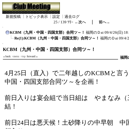
新規投稿
┃
トピック表示
┃
設定
┃
過去ログ
｜
25 / 139 ﾂﾘｰ
←次へ
前へ→
KCBM（九州・中国・四国支部）合同ツ～！
福岡のＤai
09/4/26(日) 18
Re(1):KCBM（九州・中国・四国支部）合同ツ～！
福岡のＤai
09/4/
KCBM（九州・中国・四国支部）合同ツ～！
←back
↑menu
↑top
forward→
福岡
4月25日（直入）で二年越しのKCBMと言
中国・四国支部合同ツ～を企画！
前日入りは宴会組で当日組は やまなみ（
結！
前日24日は悪天候！土砂降りの中早朝 中