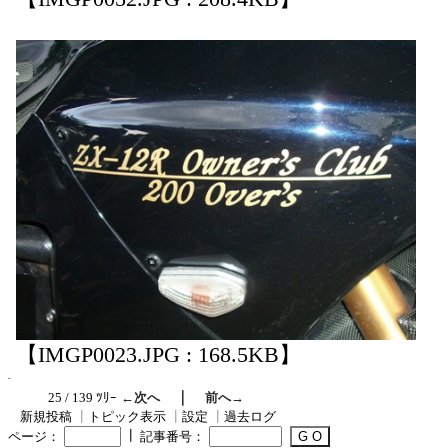
【IMGP0023.JPG : 168.5KB】
｜
25 / 139 ﾂﾘｰ
←次へ
前へ→
新規投稿
┃
トピック表示
┃
設定
┃
過去ログ
┃
ページ：
記事番号：