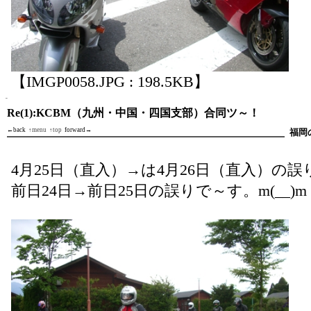
【IMGP0058.JPG : 198.5KB】
Re(1):KCBM（九州・中国・四国支部）合同ツ～！
←back
↑menu
↑top
forward→
福岡
4月25日（直入）→は4月26日（直入）の誤りで
前日24日→前日25日の誤りで～す。m(__)m