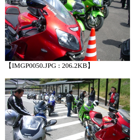
【IMGP0050.JPG : 206.2KB】