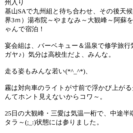
州入り
基山SAで九州組と待ち合わせ、その後天
界3ｍ）湯布院～やまなみ～大観峰～阿蘇
ゃんで宿泊！
宴会組は、バーベキュー＆温泉で修学旅行
ガヤ♪）気分は高校生だよ、みんな。
走る姿もみんな若い(*^_^*)、
霧は対向車のライトが寸前で浮かび上がる
んてホント見えないからコワ～。
25日の大観峰・三愛は気温一桁で、中途半
タラ～(;_:)状態には参りました。