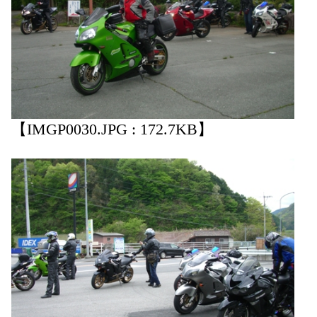
【IMGP0030.JPG : 172.7KB】