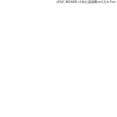
(SS)C-BOARD v3.8(とほほ改ver2.1) is Free