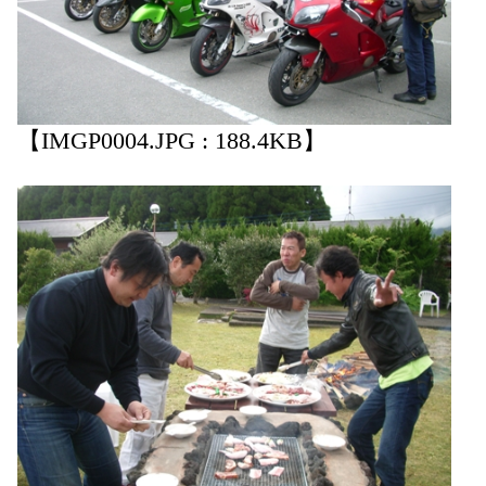
【IMGP0004.JPG : 188.4KB】