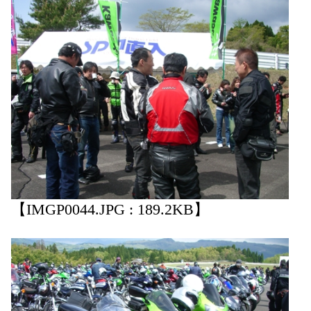
【IMGP0044.JPG : 189.2KB】