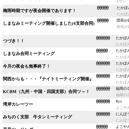
8マン
たかぽ
梅雨時期ですが夜会開催であります！
たかぽ
団長@
しまなみミーティング開催しました(4支部合同)
団長@
たかぽ
つづき！！
たかぽ
たかぽ
しまなみ合同ミーティング
たかぽ
たかぽ
今月の夜会も無事終了！
たかぽ
たかぽ
関西からも・・・『ナイトミーティング開催』
たかぽ
福岡のＤ
KCBM（九州・中国・四国支部）合同ツ～！
福岡のＤ
Ryo
湾岸カレーツー
よこや
にんぽ
みちのく支部 牛タンミーティング
にんぽ
よこや