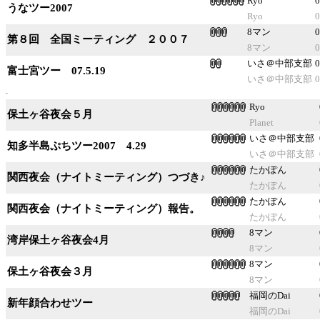
Ryo
0
うなツー2007
Ryo
0
8マン
0
第８回 全国ミーティング ２００７
8マン
0
いさ＠中部支部
0
富士宮ツー 07.5.19
いさ＠中部支部
0
Ryo
保土ヶ谷夜会５月
Planet
いさ＠中部支部
知多半島ぷちツー2007 4.29
いさ＠中部支部
たかぽん
関西夜会（ナイトミーティング）つづき♪
たかぽん
たかぽん
関西夜会（ナイトミーティング）報告。
たかぽん
8マン
湾岸保土ヶ谷夜会4月
8マン
8マン
保土ヶ谷夜会３月
8マン
福岡のDai
新年顔合わせツー
福岡のDai