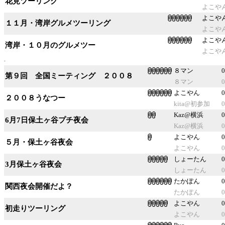
花見ツーリング
よこや
よこや
１１月・湾岸グルメツーリング
よこや
よこや
湾岸・１０月のグルメツー
よこや
８マン
0
第９回 全国ミーティング ２００８
８マン
0
よこやん
0
２００８うなつー
kita@初参加
0
Kaz@横浜
0
6月7日保土ヶ谷プチ夜会
Kaz@横浜
0
よこやん
0
５月・保土ヶ谷夜会
よこやん
0
しょーたん
0
3月保土ヶ谷夜会
しょーたん
0
たかぽん
0
関西夜会開催だよ？
たかぽん
0
よこやん
0
初走りツーリング
よこやん
0