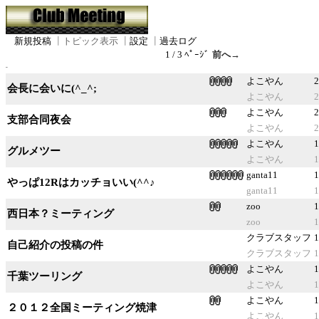
新規投稿
┃
トピック表示
┃
設定
┃
過去ログ
1 / 3 ﾍﾟｰｼﾞ
前へ→
よこやん
2
会長に会いに(^_^;
よこやん
2
よこやん
2
支部合同夜会
よこやん
2
よこやん
1
グルメツー
よこやん
1
ganta11
1
やっぱ12Rはカッチョいい(^^♪
ganta11
1
zoo
1
西日本？ミーティング
zoo
1
クラブスタッフ
1
自己紹介の投稿の件
クラブスタッフ
1
よこやん
1
千葉ツーリング
よこやん
1
よこやん
1
２０１２全国ミーティング焼津
よこやん
1