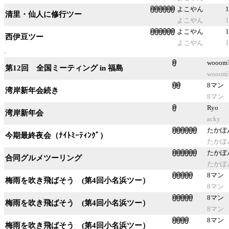
よこやん
1
清里・仙人に修行ツー
よこやん
1
よこやん
1
西伊豆ツー
よこやん
1
wooom
第12回 全国ミーティング in 福島
wooom
8マン
湾岸新年会続き
8マン
Ryo
湾岸新年会
acky
たかぽ
今期最終夜会（ﾅｲﾄﾐｰﾃｨﾝｸﾞ）
たかぽ
たかぽ
合同グルメツーリング
たかぽ
8マン
梅雨を吹き飛ばそう (第4回小名浜ツー）
8マン
8マン
梅雨を吹き飛ばそう (第4回小名浜ツー）
8マン
8マン
梅雨を吹き飛ばそう (第4回小名浜ツー）