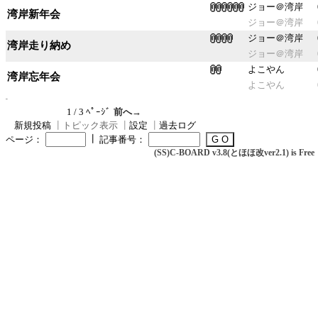
ジョー＠湾岸
湾岸新年会
ジョー＠湾岸
ジョー＠湾岸
湾岸走り納め
ジョー＠湾岸
よこやん
湾岸忘年会
よこやん
1 / 3 ﾍﾟｰｼﾞ
前へ→
新規投稿
┃
トピック表示
┃
設定
┃
過去ログ
┃
ページ：
記事番号：
(SS)C-BOARD v3.8(とほほ改ver2.1) is Free