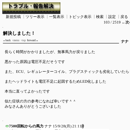
新規投稿
┃
ツリー表示
┃
一覧表示
┃
トピック表示
┃
検索
┃
設定
┃
戻る
103 / 2519
←次
解決しました！
←back
↑menu
↑top
forward→
ナナ
長らく時間がかかりましたが、無事馬力が戻りました
悪かった原因は電圧不足だそうです
また、ECU、レギュレーターコイル、プラグスティックも劣化していたら
またヘッドライトも電圧不足に起因するためLED化しました
本当に直ってよかったです
似た症状の方の参考になれば幸いです＾＾
みなさんありがとうございました
7500回転からの馬力
ナナ
15/9/28(月) 21:11