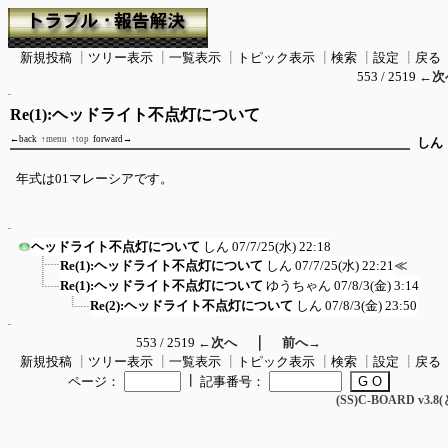
新規投稿
┃
ツリー表示
┃
一覧表示
┃
トピック表示
┃
検索
┃
設定
┃
戻る
553 / 2519
←次
Re(1):ヘッドライト不点灯について
←back
↑menu
↑top
forward→
しん
年式は01マレーシアです。
ヘッドライト不点灯について
しん
07/7/25(水) 22:18
Re(1):ヘッドライト不点灯について
しん
07/7/25(水) 22:21
≪
Re(1):ヘッドライト不点灯について
ゆうちゃん
07/8/3(金) 3:14
Re(2):ヘッドライト不点灯について
しん
07/8/3(金) 23:50
｜
553 / 2519
←次へ
前へ→
新規投稿
┃
ツリー表示
┃
一覧表示
┃
トピック表示
┃
検索
┃
設定
┃
戻る
┃
ページ：
記事番号：
(SS)C-BOARD v3.8(