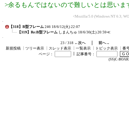
>余るもんではないので難しいとは思いま
<Mozilla/5.0 (Windows NT 6.3; WOW
【318】B型フレーム
246
18/6/12(火) 22:07
【319】Re:B型フレーム
しまんちゅ
18/6/30(土) 20:59
≪
｜
23 / 318
←次へ
前へ→
新規投稿
┃
ツリー表示
┃
スレッド表示
┃
一覧表示
┃
トピック表示
┃
番
┃
ページ：
記事番号：
(SS)C-BOARD