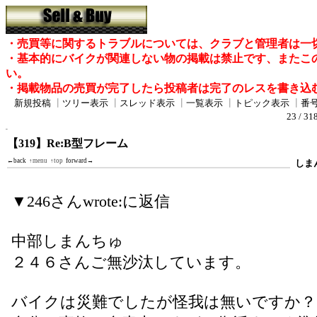
・売買等に関するトラブルについては、クラブと管理者は一
・基本的にバイクが関連しない物の掲載は禁止です、またこ
い。
・掲載物品の売買が完了したら投稿者は完了のレスを書き込
新規投稿
┃
ツリー表示
┃
スレッド表示
┃
一覧表示
┃
トピック表示
┃
番
23 / 31
【319】Re:B型フレーム
←back
↑menu
↑top
forward→
しま
▼246さんwrote:に返信
中部しまんちゅ
２４６さんご無沙汰しています。
バイクは災難でしたが怪我は無いですか？