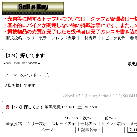
・売買等に関するトラブルについては、クラブと管理者は一
・基本的にバイクが関連しない物の掲載は禁止です、またこ
・掲載物品の売買が完了したら投稿者は完了のレスを書き込
新規投稿
┃
ツリー表示
┃
スレッド表示
┃
一覧表示
┃
トピック表示
┃
番
【323】探してます
←back
↑menu
↑top
forward→
漆黒
ノーマルのハンドル一式
A型を探してます
<Mozilla/5.0 (Linux; Android 8.0.0; SO-04J
【323】探してます
漆黒悪魔
18/10/13(土) 20:55
≪
｜
21 / 318
←次へ
前へ→
新規投稿
┃
ツリー表示
┃
スレッド表示
┃
一覧表示
┃
トピック表示
┃
番
┃
ページ：
記事番号：