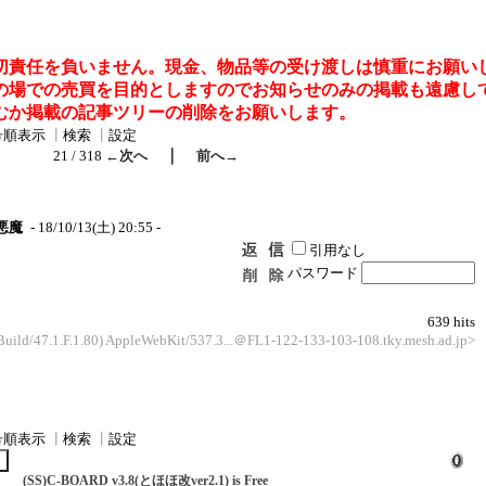
切責任を負いません。現金、物品等の受け渡しは慎重にお願い
の場での売買を目的としますのでお知らせのみの掲載も遠慮し
むか掲載の記事ツリーの削除をお願いします。
号順表示
┃
検索
┃
設定
｜
21 / 318
←次へ
前へ→
悪魔
- 18/10/13(土) 20:55 -
引用なし
パスワード
639 hits
 Build/47.1.F.1.80) AppleWebKit/537.3...＠FL1-122-133-103-108.tky.mesh.ad.jp>
号順表示
┃
検索
┃
設定
(SS)C-BOARD v3.8(とほほ改ver2.1) is Free