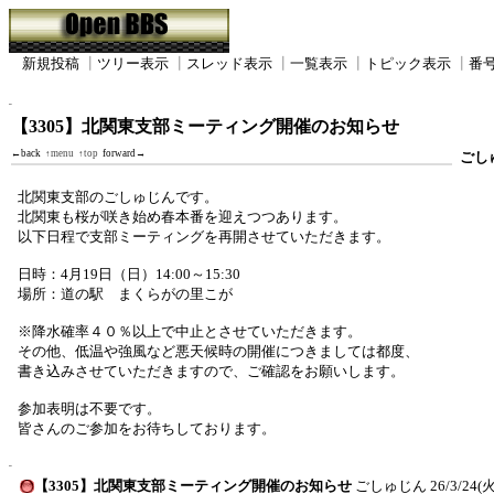
新規投稿
┃
ツリー表示
┃
スレッド表示
┃
一覧表示
┃
トピック表示
┃
番
【3305】北関東支部ミーティング開催のお知らせ
←back
↑menu
↑top
forward→
ごし
北関東支部のごしゅじんです。
北関東も桜が咲き始め春本番を迎えつつあります。
以下日程で支部ミーティングを再開させていただきます。
日時：4月19日（日）14:00～15:30
場所：道の駅 まくらがの里こが
※降水確率４０％以上で中止とさせていただきます。
その他、低温や強風など悪天候時の開催につきましては都度、
書き込みさせていただきますので、ご確認をお願いします。
参加表明は不要です。
皆さんのご参加をお待ちしております。
【3305】北関東支部ミーティング開催のお知らせ
ごしゅじん
26/3/24(火