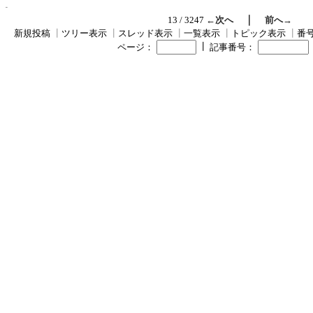
｜
13 / 3247
←次へ
前へ→
新規投稿
┃
ツリー表示
┃
スレッド表示
┃
一覧表示
┃
トピック表示
┃
番
┃
ページ：
記事番号：