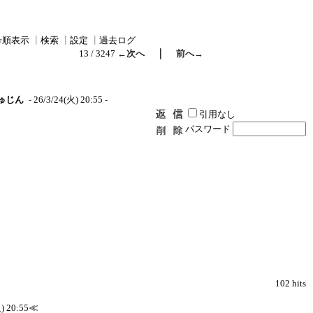
号順表示
┃
検索
┃
設定
┃
過去ログ
｜
13 / 3247
←次へ
前へ→
ゅじん
- 26/3/24(火) 20:55 -
引用なし
パスワード
102 hits
) 20:55
≪