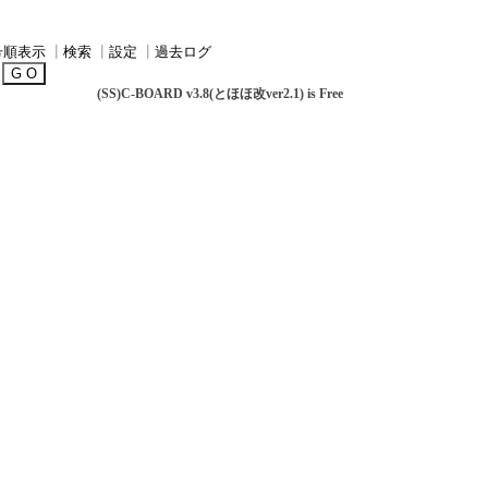
号順表示
┃
検索
┃
設定
┃
過去ログ
(SS)C-BOARD v3.8(とほほ改ver2.1) is Free