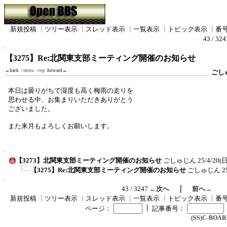
新規投稿
┃
ツリー表示
┃
スレッド表示
┃
一覧表示
┃
トピック表示
┃
番
43 / 32
【3275】Re:北関東支部ミーティング開催のお知らせ
←back
↑menu
↑top
forward→
ごし
本日は曇りがちで湿度も高く梅雨の走りを
思わせる中、お集まりいただきありがとう
ございました。
また来月もよろしくお願いします。
【3273】北関東支部ミーティング開催のお知らせ
ごしゅじん
25/4/20(日
【3275】Re:北関東支部ミーティング開催のお知らせ
ごしゅじん
2
｜
43 / 3247
←次へ
前へ→
新規投稿
┃
ツリー表示
┃
スレッド表示
┃
一覧表示
┃
トピック表示
┃
番
┃
ページ：
記事番号：
(SS)C-BOARD