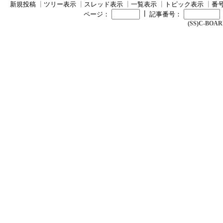
新規投稿
┃
ツリー表示
┃
スレッド表示
┃
一覧表示
┃
トピック表示
┃
番
┃
ページ：
記事番号：
(SS)C-BOARD