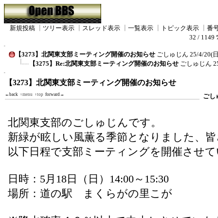
新規投稿
┃
ツリー表示
┃
スレッド表示
┃
一覧表示
┃
トピック表示
┃
番
32 / 1149 
【3273】北関東支部ミーティング開催のお知らせ
ごしゅじん
25/4/20(日
【3275】Re:北関東支部ミーティング開催のお知らせ
ごしゅじん
2
【3273】北関東支部ミーティング開催のお知らせ
←back
↑menu
↑top
forward→
ごし
北関東支部のごしゅじんです。
新緑が眩しい風薫る季節となりました、皆
以下日程で支部ミーティングを開催させて
日時：5月18日（日）14:00～15:30
場所：道の駅 まくらがの里こが