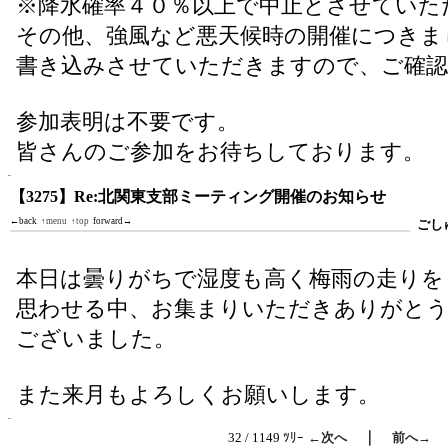
※降水確率４０％以上で中止とさせていた
その他、強風など悪天候時の開催につきま
書き込みさせていただきますので、ご確
参加表明は不要です。
皆さんのご参加をお待ちしております。
【3275】Re:北関東支部ミーティング開催のお知らせ
←back
↑menu
↑top
forward→
ごし
本日は曇りがちで湿度も高く梅雨の走りを
思わせる中、お集まりいただきありがと
ございました。
また来月もよろしくお願いします。
｜
32 / 1149 ﾂﾘｰ
←次へ
前へ→