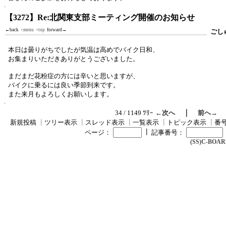
【3272】Re:北関東支部ミーティング開催のお知らせ
←back
↑menu
↑top
forward→
ごし
本日は曇りがちでしたが気温は高めでバイク日和、
お集まりいただきありがとうございました。
まだまだ花粉症の方には辛いと思いますが、
バイクに乗るには良い季節到来です。
また来月もよろしくお願いします。
｜
34 / 1149 ﾂﾘｰ
←次へ
前へ→
新規投稿
┃
ツリー表示
┃
スレッド表示
┃
一覧表示
┃
トピック表示
┃
番
┃
ページ：
記事番号：
(SS)C-BOARD