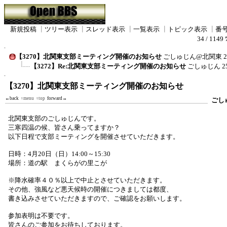
新規投稿
┃
ツリー表示
┃
スレッド表示
┃
一覧表示
┃
トピック表示
┃
番
34 / 1149 
【3270】北関東支部ミーティング開催のお知らせ
ごしゅじん@北関東
2
【3272】Re:北関東支部ミーティング開催のお知らせ
ごしゅじん
2
【3270】北関東支部ミーティング開催のお知らせ
←back
↑menu
↑top
forward→
ごし
北関東支部のごしゅじんです。
三寒四温の候、皆さん乗ってますか？
以下日程で支部ミーティングを開催させていただきます。
日時：4月20日（日）14:00～15:30
場所：道の駅 まくらがの里こが
※降水確率４０％以上で中止とさせていただきます。
その他、強風など悪天候時の開催につきましては都度、
書き込みさせていただきますので、ご確認をお願いします。
参加表明は不要です。
皆さんのご参加をお待ちしております。