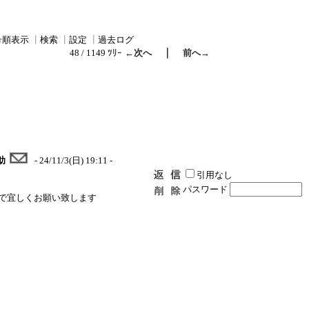
号順表示
┃
検索
┃
設定
┃
過去ログ
｜
48 / 1149 ﾂﾘｰ
←次へ
前へ→
助
- 24/11/3(日) 19:11 -
引用なし
パスワード
で宜しくお願い致します