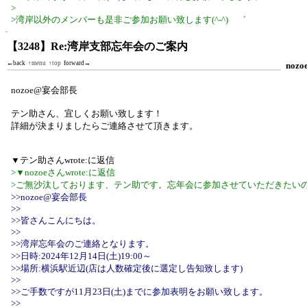
>
>湾岸以外のメンバーも是非ご参加お願い致します(^-^)ゝ゛
【3248】Re:湾岸支部忘年会のご案内
←back
↑menu
↑top
forward→
nozo
nozoe@宴会部長
テン助さん、宜しくお願い致します！
詳細が決まりましたらご連絡させて頂きます。
▼テン助さんwrote:に返信
>▼nozoeさんwrote:に返信
>ご無沙汰しております、テン助です。忘年会に参加させていただきたい
>>nozoe@宴会部長
>>
>>皆さんこんにちは。
>>
>>湾岸忘年会のご連絡となります。
>>日時:2024年12月14日(土)19:00～
>>場所:横浜駅近辺(店は人数確定後に選定し告知致します)
>>
>>ご手数ですが11月23日(土)までに参加表明をお願い致します。
>>