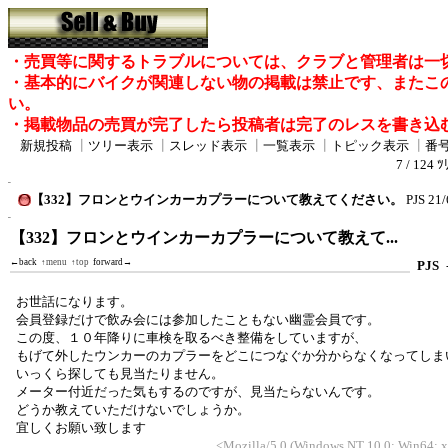
・売買等に関するトラブルについては、クラブと管理者は一
・基本的にバイクが関連しない物の掲載は禁止です、またこ
い。
・掲載物品の売買が完了したら投稿者は完了のレスを書き込
新規投稿
┃
ツリー表示
┃
スレッド表示
┃
一覧表示
┃
トピック表示
┃
番
7 / 124 ﾂ
【332】フロンとウインカーカプラーについて教えてください。
PJS
21/
【332】フロンとウインカーカプラーについて教えて...
←back
↑menu
↑top
forward→
PJS
お世話になります。
会員登録だけで飲み会には参加したこともない幽霊会員です。
この度、１０年降りに車検を取るべき整備をしていますが、
もげて外したウンカーのカプラーをどこにつなぐか分からなくなってしま
いっくら探しても見当たりません。
メーター付近だった気もするのですが、見当たらないんです。
どうか教えていただけないでしょうか。
宜しくお願い致します
<Mozilla/5.0 (Windows NT 10.0; Win64; 