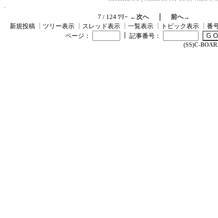
｜
7 / 124 ﾂﾘｰ
←次へ
前へ→
新規投稿
┃
ツリー表示
┃
スレッド表示
┃
一覧表示
┃
トピック表示
┃
番
┃
ページ：
記事番号：
(SS)C-BOARD