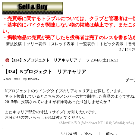
・売買等に関するトラブルについては、クラブと管理者は一
・基本的にバイクが関連しない物の掲載は禁止です、またこ
い。
・掲載物品の売買が完了したら投稿者は完了のレスを書き込
新規投稿
┃
ツリー表示
┃
スレッド表示
┃
一覧表示
┃
トピック表示
┃
番
5 / 124 ﾂ
【334】Nプロジェクト リアキャリア
チーフ
23/4/8(土) 16:53
【334】Nプロジェクト リアキャリア
←back
↑menu
↑top
forward→
チー
Nプロジェクトのウイングタイプのリアキャリアまだ探しています。
ネット検索しているとこちらのメンバーの方で制作した商品のようですね
2015年に投稿されていますが在庫等あったりはしませんか？
またキャリア部分の寸法（サイズ）が知りたいです。
お分かりの方いらっしゃれば教えてください。
<Mozilla/5.0 (Windows NT 10.0; Win64; x64
｜
5 / 124 ﾂﾘｰ
←次へ
前へ→