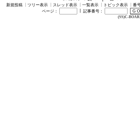
新規投稿
┃
ツリー表示
┃
スレッド表示
┃
一覧表示
┃
トピック表示
┃
番
┃
ページ：
記事番号：
(SS)C-BOARD