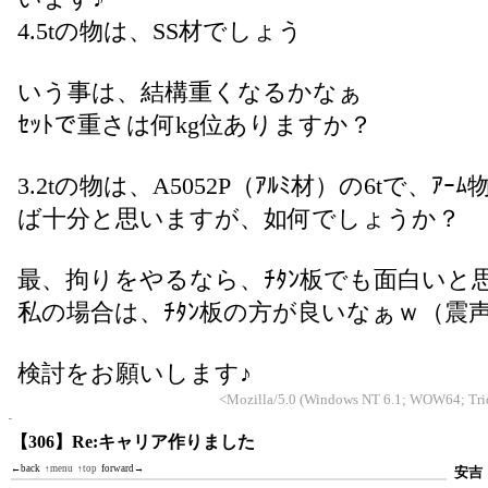
4.5tの物は、SS材でしょう
いう事は、結構重くなるかなぁ
ｾｯﾄで重さは何kg位ありますか？
3.2tの物は、A5052P（ｱﾙﾐ材）の6tで、ｱｰﾑ
ば十分と思いますが、如何でしょうか？
最、拘りをやるなら、ﾁﾀﾝ板でも面白いと
私の場合は、ﾁﾀﾝ板の方が良いなぁｗ（震
検討をお願いします♪
<Mozilla/5.0 (Windows NT 6.1; WOW64; Trid
【306】Re:キャリア作りました
←back
↑menu
↑top
forward→
安吉