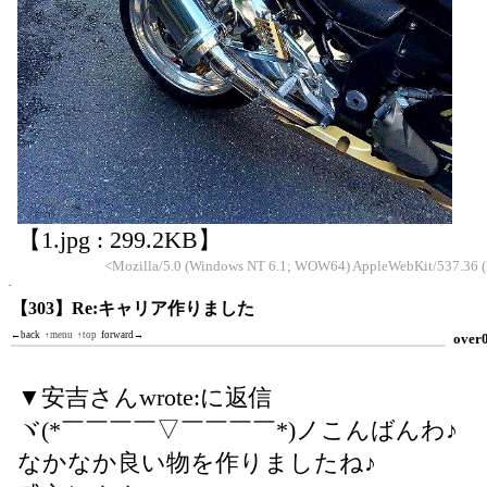
【1.jpg : 299.2KB】
<Mozilla/5.0 (Windows NT 6.1; WOW64) AppleWebKit/537.36 (
【303】Re:キャリア作りました
←back
↑menu
↑top
forward→
over
▼安吉さんwrote:に返信
ヾ(*￣￣￣￣▽￣￣￣￣*)ノこんばんわ♪
なかなか良い物を作りましたね♪