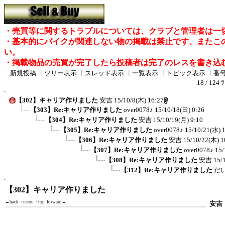
・売買等に関するトラブルについては、クラブと管理者は一
・基本的にバイクが関連しない物の掲載は禁止です、またこ
い。
・掲載物品の売買が完了したら投稿者は完了のレスを書き込
新規投稿
┃
ツリー表示
┃
スレッド表示
┃
一覧表示
┃
トピック表示
┃
番
18 / 124 
【302】キャリア作りました
安吉
15/10/8(木) 16:27
【303】Re:キャリア作りました
over0078♪
15/10/18(日) 0:26
【304】Re:キャリア作りました
安吉
15/10/19(月) 9:10
【305】Re:キャリア作りました
over0078♪
15/10/21(水) 
【306】Re:キャリア作りました
安吉
15/10/22(木) 1
【307】Re:キャリア作りました
over0078♪
15/
【308】Re:キャリア作りました
安吉
15/
【312】Re:キャリア作りました
だ
【302】キャリア作りました
←back
↑menu
↑top
forward→
安吉