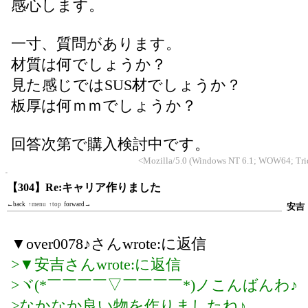
感心します。
一寸、質問があります。
材質は何でしょうか？
見た感じではSUS材でしょうか？
板厚は何ｍｍでしょうか？
回答次第で購入検討中です。
<Mozilla/5.0 (Windows NT 6.1; WOW64; Trid
【304】Re:キャリア作りました
←back
↑menu
↑top
forward→
安吉
▼over0078♪さんwrote:に返信
>▼安吉さんwrote:に返信
>ヾ(*￣￣￣￣▽￣￣￣￣*)ノこんばんわ♪
>なかなか良い物を作りましたね♪