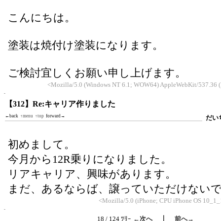
こんにちは。
塗装は焼付け塗装になります。
ご検討宜しくお願い申し上げます。
<Mozilla/5.0 (Windows NT 6.1; WOW64) AppleWebKit/537.36 (
【312】Re:キャリア作りました
←back
↑menu
↑top
forward→
だい
初めまして。
今月から12R乗りになりました。
リアキャリア、興味があります。
まだ、あるならば、譲っていただけない
<Mozilla/5.0 (iPhone; CPU iPhone OS 10_1_
｜
18 / 124 ﾂﾘｰ
←次へ
前へ→