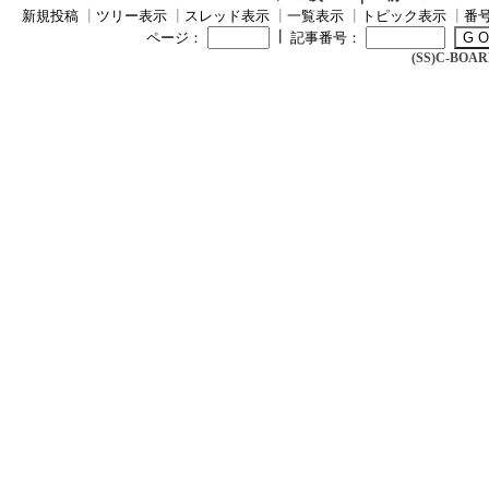
新規投稿
┃
ツリー表示
┃
スレッド表示
┃
一覧表示
┃
トピック表示
┃
番
┃
ページ：
記事番号：
(SS)C-BOARD