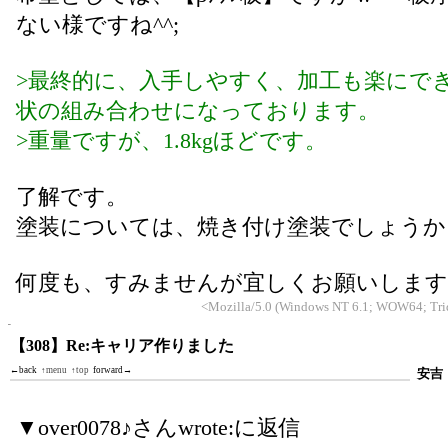
ない様ですね^^;
>最終的に、入手しやすく、加工も楽にで
状の組み合わせになっております。
>重量ですが、1.8kgほどです。
了解です。
塗装については、焼き付け塗装でしょうか
何度も、すみませんが宜しくお願いします
<Mozilla/5.0 (Windows NT 6.1; WOW64; Trid
【308】Re:キャリア作りました
←back
↑menu
↑top
forward→
安吉
▼over0078♪さんwrote:に返信