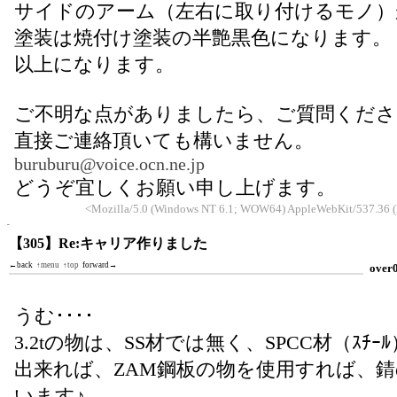
サイドのアーム（左右に取り付けるモノ）が
塗装は焼付け塗装の半艶黒色になります。
以上になります。
ご不明な点がありましたら、ご質問くださ
直接ご連絡頂いても構いません。
buruburu@voice.ocn.ne.jp
どうぞ宜しくお願い申し上げます。
<Mozilla/5.0 (Windows NT 6.1; WOW64) AppleWebKit/537.36 (
【305】Re:キャリア作りました
←back
↑menu
↑top
forward→
over
うむ････
3.2tの物は、SS材では無く、SPCC材（ｽﾁ
出来れば、ZAM鋼板の物を使用すれば、
います♪