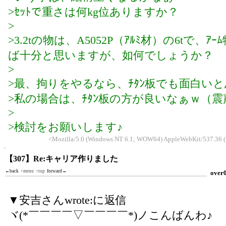
>ｾｯﾄで重さは何kg位ありますか？
>
>3.2tの物は、A5052P（ｱﾙﾐ材）の6tで、ｱｰ
ば十分と思いますが、如何でしょうか？
>
>最、拘りをやるなら、ﾁﾀﾝ板でも面白い
>私の場合は、ﾁﾀﾝ板の方が良いなぁｗ（震
>
>検討をお願いします♪
<Mozilla/5.0 (Windows NT 6.1; WOW64) AppleWebKit/537.36 (
【307】Re:キャリア作りました
←back
↑menu
↑top
forward→
over
▼安吉さんwrote:に返信
ヾ(*￣￣￣￣▽￣￣￣￣*)ノこんばんわ♪